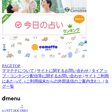
PAGETOP
ママテナについて
|
サイトに関するお問い合わせ
|
タイアッ
プ・コンテンツ配信等に関するお問い合わせ
|
サイトご利用
にあたって（ご利用端末からの外部送信のご案内含む）
|
タ
グ一覧
>
(c) NTT DOCOMO