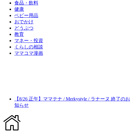
食品・飲料
健康
ベビー用品
おでかけ
どうぶつ
教育
マネー・投資
くらしの相談
ママコマ漫画
【8/26 正午】ママテナ / Merkystyle / ラナーヌ 終了のお
知らせ