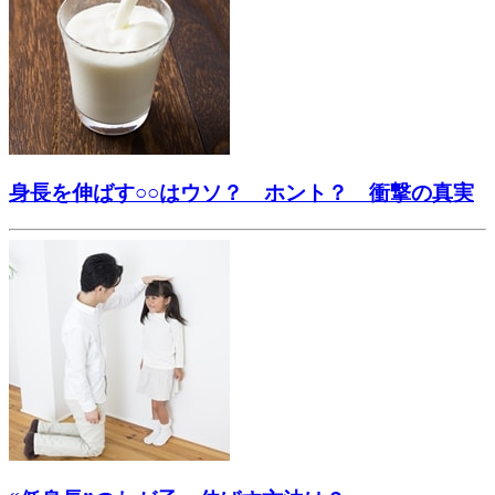
身長を伸ばす○○はウソ？ ホント？ 衝撃の真実