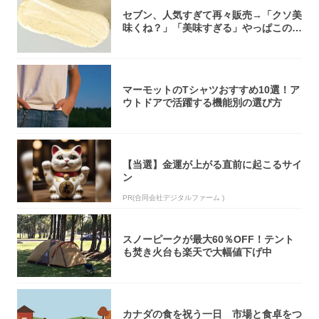
セブン、人気すぎて再々販売→「クソ美
味くね？」「美味すぎる」やっぱこのク
オリティ...
マーモットのTシャツおすすめ10選！ア
ウトドアで活躍する機能別の選び方
【当選】金運が上がる直前に起こるサイ
ン
PR(合同会社デジタルファーム )
スノーピークが最大60％OFF！テント
も焚き火台も楽天で大幅値下げ中
カナダの食を祝う一日 市場と食卓をつ