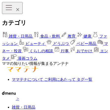
カテゴリ
雑貨・日用品
食品・飲料
教育
健康
ファ
ッション
ビューティ
どうぶつ
ベビー用品
マ
ネー・投資
くらしの相談
行事
おでかけ
エン
タメ
漫画コラム
ママの知りたい情報が集まるアンテナ
ママテナについて
ご利用にあたって
タグ一覧
>
雑貨・日用品