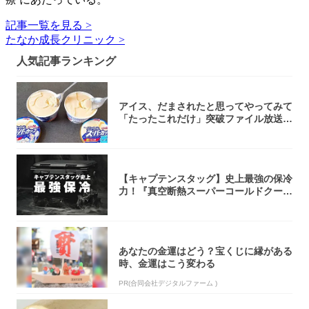
記事一覧を見る >
たなか成長クリニック >
人気記事ランキング
アイス、だまされたと思ってやってみて
「たったこれだけ」突破ファイル放送で
大注目！...
【キャプテンスタッグ】史上最強の保冷
力！『真空断熱スーパーコールドクーラ
ーボック...
あなたの金運はどう？宝くじに縁がある
時、金運はこう変わる
PR(合同会社デジタルファーム )