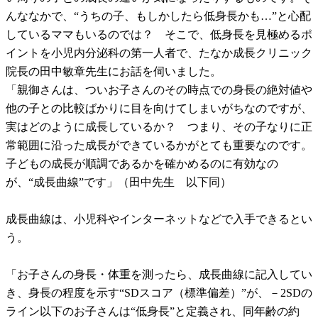
んななかで、“うちの子、もしかしたら低身長かも…”と心配
しているママもいるのでは？ そこで、低身長を見極めるポ
イントを小児内分泌科の第一人者で、たなか成長クリニック
院長の田中敏章先生にお話を伺いました。
「親御さんは、ついお子さんのその時点での身長の絶対値や
他の子との比較ばかりに目を向けてしまいがちなのですが、
実はどのように成長しているか？ つまり、その子なりに正
常範囲に沿った成長ができているかがとても重要なのです。
子どもの成長が順調であるかを確かめるのに有効なの
が、“成長曲線”です」（田中先生 以下同）
成長曲線は、小児科やインターネットなどで入手できるとい
う。
「お子さんの身長・体重を測ったら、成長曲線に記入してい
き、身長の程度を示す“SDスコア（標準偏差）”が、－2SDの
ライン以下のお子さんは“低身長”と定義され、同年齢の約