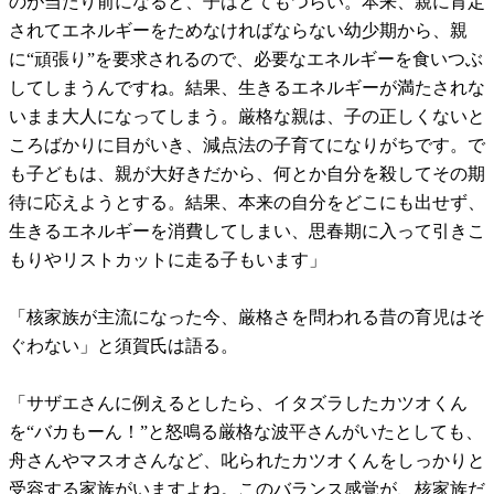
のが当たり前になると、子はとてもつらい。本来、親に肯定
されてエネルギーをためなければならない幼少期から、親
に“頑張り”を要求されるので、必要なエネルギーを食いつぶ
してしまうんですね。結果、生きるエネルギーが満たされな
いまま大人になってしまう。厳格な親は、子の正しくないと
ころばかりに目がいき、減点法の子育てになりがちです。で
も子どもは、親が大好きだから、何とか自分を殺してその期
待に応えようとする。結果、本来の自分をどこにも出せず、
生きるエネルギーを消費してしまい、思春期に入って引きこ
もりやリストカットに走る子もいます」
「核家族が主流になった今、厳格さを問われる昔の育児はそ
ぐわない」と須賀氏は語る。
「サザエさんに例えるとしたら、イタズラしたカツオくん
を“バカもーん！”と怒鳴る厳格な波平さんがいたとしても、
舟さんやマスオさんなど、叱られたカツオくんをしっかりと
受容する家族がいますよね。このバランス感覚が、核家族だ