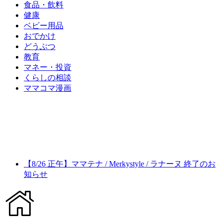
食品・飲料
健康
ベビー用品
おでかけ
どうぶつ
教育
マネー・投資
くらしの相談
ママコマ漫画
【8/26 正午】ママテナ / Merkystyle / ラナーヌ 終了のお
知らせ