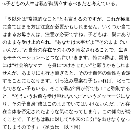
6.子どもの人生は親が御膳立するべきだと考えている。
「５以外は“常識的なこと“とも言えるのですが、これが極度
に当てはまる方は注意が必要かもしれません。いくつか当て
はまるお母さんは、注意が必要ですね。子どもは、親にあり
のままを受け止められ、“あなたは大事だよ”“そのままでい
いんだよ”と自分の存在そのものを肯定されることで、生き
るモチベーションへとつなげていきます。特に4番は、親的
には“社会的なマナーを身につけさせたい”と願うかもしれま
せんが、あまりにも行き過ぎると、その子自体の個性を否定
することにもなります。引っ込み思案な子もいれば、叱って
もできない子もいる。そこで親が“何が何でも！”と強制する
と、“そういうお前を受け容れないよ”というメッセージにな
り、その子自身“僕はこのままでいてはいけないんだ…”と存
在自体を否定されたような気になってしまう。この傾向が続
くことで、子どもは親に対して“本来の自分”を出せなくなっ
てしまうのです」（須賀氏 以下同）