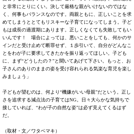
と非常にとりにくい。決して厳格な親がいけないのではな
く、何事もバランスなのです。両親ともに、正しいことを求
めてしまうととてもリスキーな子育てになってしまう。子ど
もは成長の過渡期にあります。正しくなくても失敗してもい
いんです！ 場合によっては、悪いことをしても、何かのサ
インだと受け止めて断罪せず、１歩引いて、自分がどんなこ
とをわが子に要求してきたかを振り返ってほしい。子ども
に、まず“どうしたの？”と聞いてあげて下さい。もっと、お
子さんのありのままの姿を受け容れられる気楽な育児を楽し
みましょう」
子どもが望むのは、何より“機嫌がいい母親”だという。正し
さを追求する減点法の子育てはNG。日々大らかな気持ちで
接していれば、“わが子の自然な姿”は必ず見えてくるはず
だ。
（取材・文／ワタベマキ）