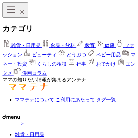
カテゴリ
雑貨・日用品
食品・飲料
教育
健康
ファ
ッション
ビューティ
どうぶつ
ベビー用品
マ
ネー・投資
くらしの相談
行事
おでかけ
エン
タメ
漫画コラム
ママの知りたい情報が集まるアンテナ
ママテナについて
ご利用にあたって
タグ一覧
>
雑貨・日用品