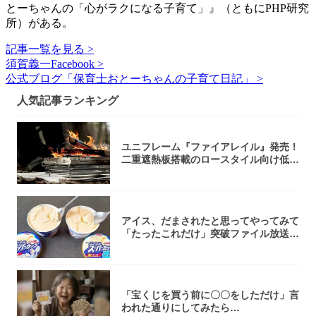
とーちゃんの「心がラクになる子育て」』（ともにPHP研究
所）がある。
記事一覧を見る >
須賀義一Facebook >
公式ブログ「保育士おとーちゃんの子育て日記」 >
人気記事ランキング
ユニフレーム『ファイアレイル』発売！
二重遮熱板搭載のロースタイル向け低型
焚き火台
アイス、だまされたと思ってやってみて
「たったこれだけ」突破ファイル放送で
大注目！...
「宝くじを買う前に〇〇をしただけ」言
われた通りにしてみたら…