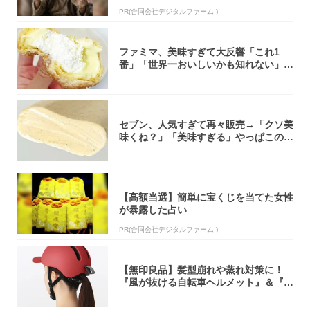
PR(合同会社デジタルファーム )
ファミマ、美味すぎて大反響「これ1
番」「世界一おいしいかも知れない」
「飲めそう」
セブン、人気すぎて再々販売→「クソ美
味くね？」「美味すぎる」やっぱこのク
オリティ...
【高額当選】簡単に宝くじを当てた女性
が暴露した占い
PR(合同会社デジタルファーム )
【無印良品】髪型崩れや蒸れ対策に！
『風が抜ける自転車ヘルメット』＆『2
0型自転車...