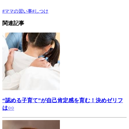
#
ママの習い事
#
しつけ
関連記事
“認める子育て”が自己肯定感を育む！決めゼリフ
は○○