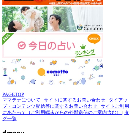
PAGETOP
ママテナについて
|
サイトに関するお問い合わせ
|
タイアッ
プ・コンテンツ配信等に関するお問い合わせ
|
サイトご利用
にあたって（ご利用端末からの外部送信のご案内含む）
|
タ
グ一覧