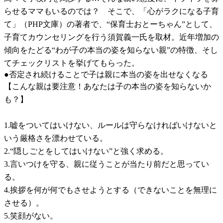
らせるママもいるのでは？ そこで、「心がラクになる子育
て」（PHP文庫）の著者で、“保育士おとーちゃん”として、
子育てカウンセリングを行う須賀義一氏を取材。近年増加の
傾向をたどる“わが子の本当の姿を知らない親”の特徴、そし
てチェックリストを挙げてもらった。
●否定され続けることで子は親に本当の姿を出せなくなる
【こんな親は要注意！あなたは子の本当の姿を知らないか
も？】
1.嘘をついてはいけない、ルールは守らなければいけないと
いう厳格さを漂わせている。
2.“隠しごとをしてはいけない”と強く求める。
3.言いつけを守る、親に従うことが当たり前だと思ってい
る。
4.挨拶を何が何でもさせようとする（できないことを無理に
させる）。
5.笑顔がない。