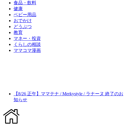
食品・飲料
健康
ベビー用品
おでかけ
どうぶつ
教育
マネー・投資
くらしの相談
ママコマ漫画
【8/26 正午】ママテナ / Merkystyle / ラナーヌ 終了のお
知らせ