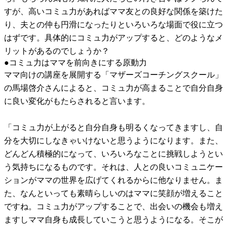
すが、高いコミュ力があればママ友との良好な関係を築けた
り、夫との仲も円滑になったりといろいろな場面で役に立つ
はずです。具体的にコミュ力がアップすると、どのようなメ
リットがあるのでしょうか？
●コミュ力はママを前向きにする原動力
ママ向けの講座を展開する「マザーズコーチングスクール」
の馬場啓介さんによると、コミュ力が高まることで自分自身
に良い変化がもたらされると言います。
「コミュ力が上がると自分自身も明るくなってきますし、自
分を大切にしなきゃいけないと思うようになります。また、
どんどん積極的になって、いろいろなことに挑戦しようとい
う気持ちになるものです。それは、人との良いコミュニケー
ションがママの世界を広げてくれるからに他なりません。ま
た、なんといっても素晴らしいのはママに笑顔が増えること
ですね。コミュ力がアップすることで、出会いの機会も増え
ますしママ自身も成長していこうと思うようになる。そこが