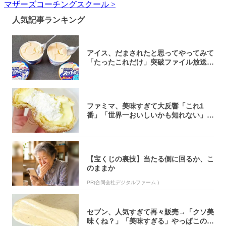
マザーズコーチングスクール >
人気記事ランキング
アイス、だまされたと思ってやってみて
「たったこれだけ」突破ファイル放送で
大注目！...
ファミマ、美味すぎて大反響「これ1
番」「世界一おいしいかも知れない」
「飲めそう」
【宝くじの裏技】当たる側に回るか、こ
のままか
PR(合同会社デジタルファーム )
セブン、人気すぎて再々販売→「クソ美
味くね？」「美味すぎる」やっぱこのク