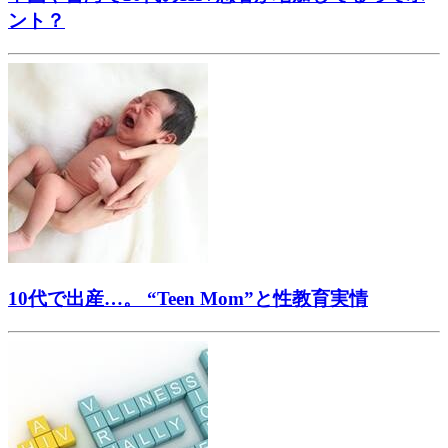
ント？
10代で出産…。 “Teen Mom”と性教育実情