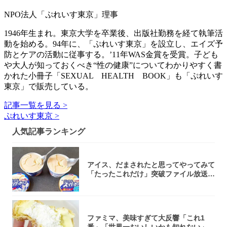
NPO法人「ぷれいす東京」理事
1946年生まれ。東京大学を卒業後、出版社勤務を経て執筆活
動を始める。94年に、「ぷれいす東京」を設立し、エイズ予
防とケアの活動に従事する。’11年WAS金賞を受賞。子ども
や大人が知っておくべき“性の健康”についてわかりやすく書
かれた小冊子「SEXUAL HEALTH BOOK」も「ぷれいす
東京」で販売している。
記事一覧を見る >
ぷれいす東京 >
人気記事ランキング
アイス、だまされたと思ってやってみて
「たったこれだけ」突破ファイル放送で
大注目！...
ファミマ、美味すぎて大反響「これ1
番」「世界一おいしいかも知れない」