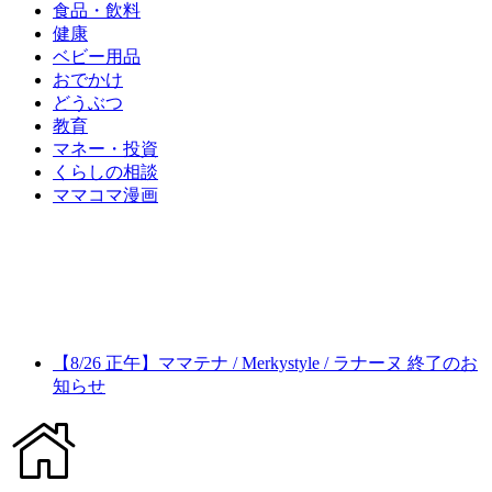
食品・飲料
健康
ベビー用品
おでかけ
どうぶつ
教育
マネー・投資
くらしの相談
ママコマ漫画
【8/26 正午】ママテナ / Merkystyle / ラナーヌ 終了のお
知らせ