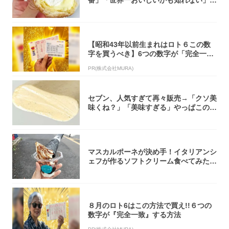
「飲めそう」
【昭和43年以前生まれはロト６この数
字を買うべき】6つの数字が「完全一
致」する方...
PR(株式会社MURA)
セブン、人気すぎて再々販売→「クソ美
味くね？」「美味すぎる」やっぱこのク
オリティ...
マスカルポーネが決め手！イタリアンシ
ェフが作るソフトクリーム食べてみた!
『ナポリ...
８月のロト6はこの方法で買え!!６つの
数字が『完全一致』する方法