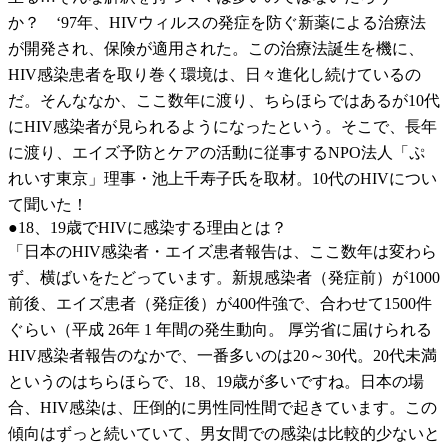
か？ ‘97年、HIVウィルスの発症を防ぐ新薬による治療法
が開発され、保険が適用された。この治療法誕生を機に、
HIV感染患者を取り巻く環境は、日々進化し続けているの
だ。そんななか、ここ数年に渡り、ちらほらではあるが10代
にHIV感染者が見られるようになったという。そこで、長年
に渡り、エイズ予防とケアの活動に従事するNPO法人「ぷ
れいす東京」理事・池上千寿子氏を取材。10代のHIVについ
て聞いた！
●18、19歳でHIVに感染する理由とは？
「日本のHIV感染者・エイズ患者報告は、ここ数年は変わら
ず、横ばいをたどっています。新規感染者（発症前）が1000
前後、エイズ患者（発症後）が400件強で、合わせて1500件
ぐらい（平成 26年 1 年間の発生動向。 厚労省に届けられる
HIV感染者報告のなかで、一番多いのは20～30代。20代未満
というのはちらほらで、18、19歳が多いですね。日本の場
合、HIV感染は、圧倒的に男性同性間で起きています。この
傾向はずっと続いていて、男女間での感染は比較的少ないと