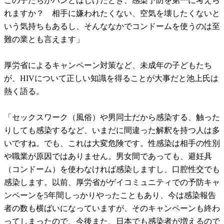
この子たちがパンとはじけたとき、感染予防を第一に考えら
れますか？ 相手に嫌われたくない、空気を壊したくないと
いう気持ちもあるし、そんななかでコンドームを使うのは至
難の業とも言えます」
厚労省によるキャンペーン対策など、未成年の子どもたち
が、HIVについて正しい知識を得ることが大事だと池上氏は
熱く語る。
「セックスワーク（風俗）や男同士だから感染する、触った
りしても感染するなど、いまだに間違った解釈を持つ人は多
いですね。でも、これは大変危険です。性感染は相手の性別
や職業が原因ではありません。男女間であっても、避妊具
（コンドーム）を使わなければ感染しますし、口腔性交でも
感染します。以前、厚労省がゲイコミュニティでの予防キャ
ンペーンを5年間しっかりやったこともあり、今は感染報告
者の数も横ばいになっていますが、そのキャンペーンも終わ
ってしまったので、今後また、日本でも感染者が増えるので