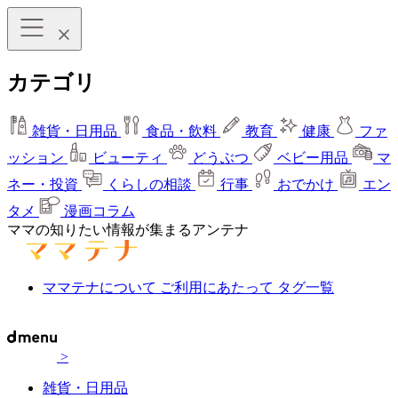
カテゴリ
雑貨・日用品
食品・飲料
教育
健康
ファ
ッション
ビューティ
どうぶつ
ベビー用品
マ
ネー・投資
くらしの相談
行事
おでかけ
エン
タメ
漫画コラム
ママの知りたい情報が集まるアンテナ
ママテナについて
ご利用にあたって
タグ一覧
>
雑貨・日用品