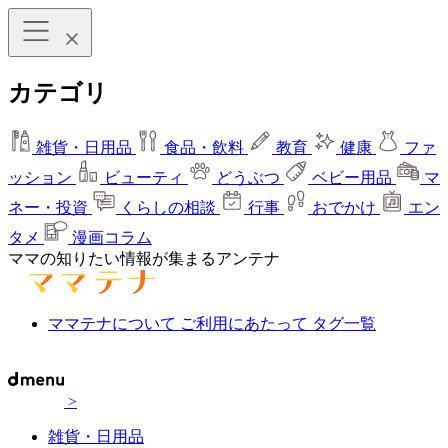
カテゴリ
雑貨・日用品
食品・飲料
教育
健康
ファ
ッション
ビューティ
どうぶつ
ベビー用品
マ
ネー・投資
くらしの相談
行事
おでかけ
エン
タメ
漫画コラム
ママの知りたい情報が集まるアンテナ
ママテナについて
ご利用にあたって
タグ一覧
>
雑貨・日用品