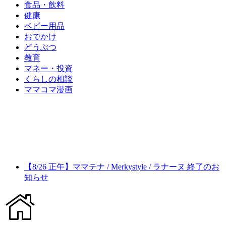
食品・飲料
健康
ベビー用品
おでかけ
どうぶつ
教育
マネー・投資
くらしの相談
ママコマ漫画
【8/26 正午】ママテナ / Merkystyle / ラナーヌ 終了のお
知らせ