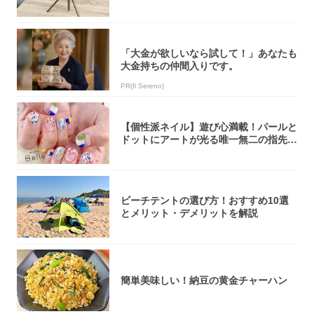
ク・ロゴ...
「大金が欲しいなら試して！」あなたも
大金持ちの仲間入りです。
PR(Il Sereno)
【個性派ネイル】遊び心満載！パールと
ドットにアートが光る唯一無二の指先が
完成！
ビーチテントの選び方！おすすめ10選
とメリット・デメリットを解説
簡単美味しい！納豆の黄金チャーハン