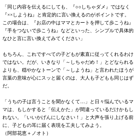
「同じ内容を伝えるにしても、『○○しちゃダメ』ではなく
『××しようね』と肯定的に言い換えるのがポイントです。
この場合は、『お店の中はママとカートを押して歩こうね』
『手をつないで歩こうね』などといった、シンプルで具体的
なひと言に言い換えてみてください」
もちろん、これですべての子どもが素直に従ってくれるわけ
ではない。だが、いきなり「～しちゃだめ！」とどなられる
よりも、穏やかなトーンで「～しようね」と言われたほうが
言葉の意味が心にスッと届くのは、大人も子どもも同じはず
だ。
「うちの子は言うことを聞かなくて…」と日々悩んでいるマ
マは、もしかすると「伝えかた」が間違っているだけかもし
れない。「いいかげんにしなさい！」と大声を張り上げる前
に、子どもの耳に届く表現を工夫してみよう。
（阿部花恵＋ノオト）