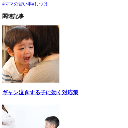
#
ママの習い事
#
しつけ
関連記事
ギャン泣きする子に効く対応策