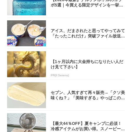
ボ5選｜今買える限定デザインを一挙紹
介！
アイス、だまされたと思ってやってみて
「たったこれだけ」突破ファイル放送で
大注目！...
【1ヶ月以内に大金持ちになりたい人だ
け見て下さい】
PR(Il Sereno)
セブン、人気すぎて再々販売→「クソ美
味くね？」「美味すぎる」やっぱこのク
オリティ...
【最大44％OFF】夏キャンプに必須！
冷感アイテムがお買い得。スノーピー