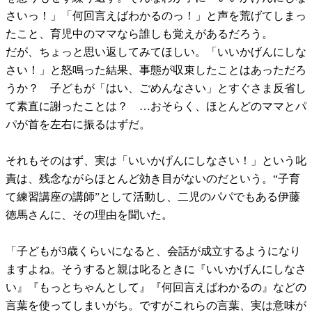
さいっ！」「何回言えばわかるのっ！」と声を荒げてしまっ
たこと、育児中のママなら誰しも覚えがあるだろう。
だが、ちょっと思い返してみてほしい。「いいかげんにしな
さい！」と怒鳴った結果、事態が収束したことはあっただろ
うか？ 子どもが「はい、ごめんなさい」とすぐさま反省し
て素直に謝ったことは？ …おそらく、ほとんどのママとパ
パが首を左右に振るはずだ。
それもそのはず、実は「いいかげんにしなさい！」という叱
責は、残念ながらほとんど効き目がないのだという。“子育
て練習講座の講師”として活動し、二児のパパでもある伊藤
徳馬さんに、その理由を聞いた。
「子どもが3歳くらいになると、会話が成立するようになり
ますよね。そうすると親は叱るときに『いいかげんにしなさ
い』『もっとちゃんとして』『何回言えばわかるの』などの
言葉を使ってしまいがち。ですがこれらの言葉、実は意味が