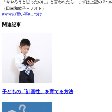
「今やろうと思ったのに」と言われたら、まずは上記の２つ
（田幸和歌子＋ノオト）
#
ママの習い事
#
しつけ
関連記事
子どもの「計画性」を育てる方法