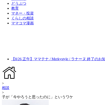
どうぶつ
教育
マネー・投資
くらしの相談
ママコマ漫画
【8/26 正午】ママテナ / Merkystyle / ラナーヌ 終了の
>
相談
>
子が「今やろうと思ったのに」というワケ