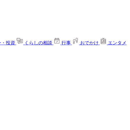
ー・投資
くらしの相談
行事
おでかけ
エンタメ