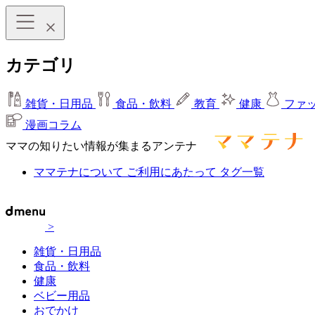
カテゴリ
雑貨・日用品
食品・飲料
教育
健康
ファ
漫画コラム
ママの知りたい情報が集まるアンテナ
ママテナについて
ご利用にあたって
タグ一覧
>
雑貨・日用品
食品・飲料
健康
ベビー用品
おでかけ