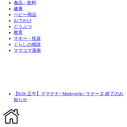
食品・飲料
健康
ベビー用品
おでかけ
どうぶつ
教育
マネー・投資
くらしの相談
ママコマ漫画
【8/26 正午】ママテナ / Merkystyle / ラナーヌ 終了のお
知らせ