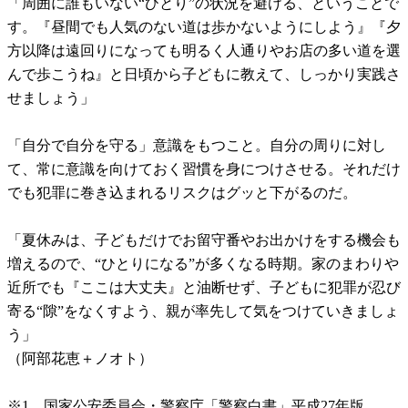
「周囲に誰もいない“ひとり”の状況を避ける、ということで
す。『昼間でも人気のない道は歩かないようにしよう』『夕
方以降は遠回りになっても明るく人通りやお店の多い道を選
んで歩こうね』と日頃から子どもに教えて、しっかり実践さ
せましょう」
「自分で自分を守る」意識をもつこと。自分の周りに対し
て、常に意識を向けておく習慣を身につけさせる。それだけ
でも犯罪に巻き込まれるリスクはグッと下がるのだ。
「夏休みは、子どもだけでお留守番やお出かけをする機会も
増えるので、“ひとりになる”が多くなる時期。家のまわりや
近所でも『ここは大丈夫』と油断せず、子どもに犯罪が忍び
寄る“隙”をなくすよう、親が率先して気をつけていきましょ
う」
（阿部花恵＋ノオト）
※1 国家公安委員会・警察庁「警察白書」平成27年版