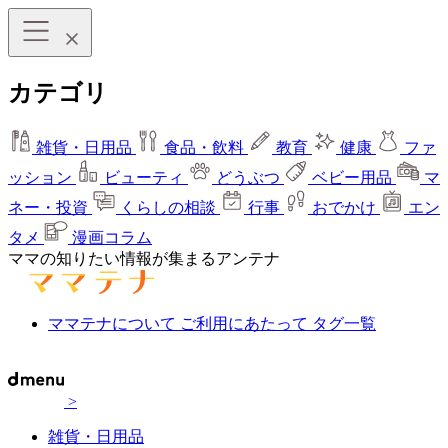
カテゴリ
雑貨・日用品
食品・飲料
教育
健康
ファ
ッション
ビューティ
どうぶつ
ベビー用品
マ
ネー・投資
くらしの相談
行事
おでかけ
エン
タメ
漫画コラム
ママの知りたい情報が集まるアンテナ
ママテナについて
ご利用にあたって
タグ一覧
>
雑貨・日用品