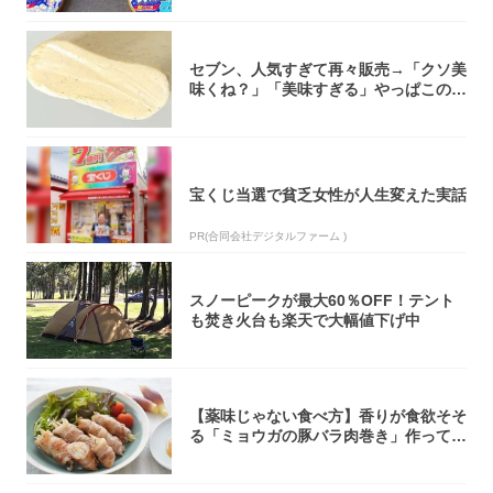
セブン、人気すぎて再々販売→「クソ美
味くね？」「美味すぎる」やっぱこのク
オリティ...
宝くじ当選で貧乏女性が人生変えた実話
PR(合同会社デジタルファーム )
スノーピークが最大60％OFF！テント
も焚き火台も楽天で大幅値下げ中
【薬味じゃない食べ方】香りが食欲そそ
る「ミョウガの豚バラ肉巻き」作ってみ
た！辛み...