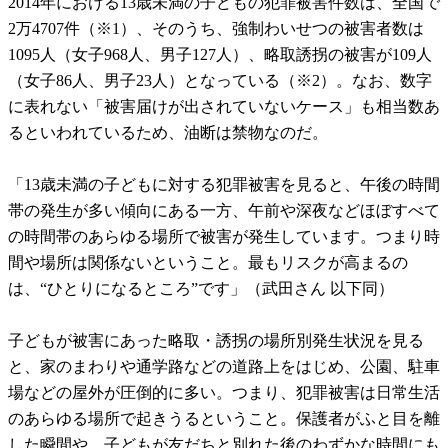
2014年における13歳未満の子どもの犯罪被害件数は、全国で
2万4707件（※1）、そのうち、強制わいせつの被害者数は
1095人（女子968人、男子127人）、略取誘拐の被害が109人
（女子86人、男子23人）となっている（※2）。なお、数字
に表れない「被害届けが出されていないケース」も相当数あ
るといわれているため、油断は禁物なのだ。
「13歳未満の子どもに対する犯罪被害を見ると、午後の時間
帯の発生が多い傾向にある一方、午前や深夜などほぼすべて
の時間帯のあらゆる場所で被害が発生しています。つまり時
間や場所は関係ないということ。最もリスクが高まるの
は、“ひとりになるところ”です」（武田さん 以下同）
子どもが被害にあった略取・誘拐の場所別発生状況を見る
と、家のまわりや通学路などの道路上をはじめ、公園、駐車
場などの屋外が圧倒的に多い。つまり、犯罪被害は日常生活
のあらゆる場所で起きうるということ。保護者がふと目を離
した瞬間や、子どもが友だちと別れた後のわずかな時間にも