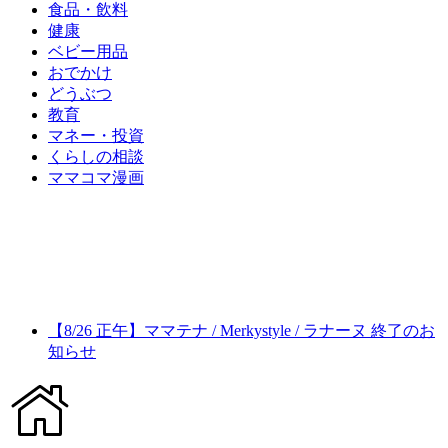
食品・飲料
健康
ベビー用品
おでかけ
どうぶつ
教育
マネー・投資
くらしの相談
ママコマ漫画
【8/26 正午】ママテナ / Merkystyle / ラナーヌ 終了のお
知らせ