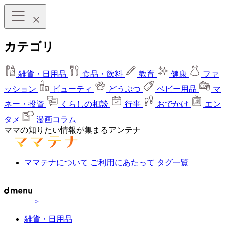
カテゴリ
雑貨・日用品
食品・飲料
教育
健康
ファ
ッション
ビューティ
どうぶつ
ベビー用品
マ
ネー・投資
くらしの相談
行事
おでかけ
エン
タメ
漫画コラム
ママの知りたい情報が集まるアンテナ
ママテナについて
ご利用にあたって
タグ一覧
>
雑貨・日用品