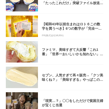
「たったこれだけ」突破ファイル放送で
大注目！...
【昭和43年以前生まれはロト６この数
字を買うべき】6つの数字が「完全一
致」する方...
PR(株式会社MURA)
ファミマ、美味すぎて大反響「これ1
番」「世界一おいしいかも知れない」
「飲めそう」
セブン、人気すぎて再々販売→「クソ美
味くね？」「美味すぎる」やっぱこのク
オリティ...
「現実…？」〇〇をしただけで貧困主婦
が宝くじ当選