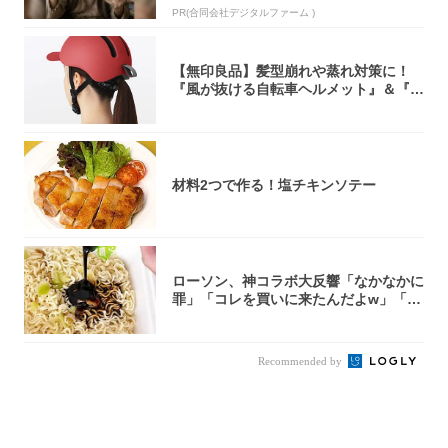
PR(合同会社デジタルファーム )
【無印良品】髪型崩れや蒸れ対策に！
『風が抜ける自転車ヘルメット』＆『2
0型自転車...
材料2つで作る！塩チキンソテー
ローソン、神コラボ大反響「なかなかに
罪」「コレを買いに来たんだよw」「３
件まわっ...
Recommended by