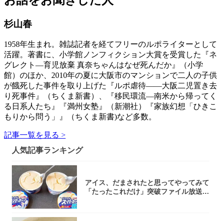
杉山春
1958年生まれ。雑誌記者を経てフリーのルポライターとして
活躍。著書に、小学館ノンフィクション大賞を受賞した『ネ
グレクト―育児放棄 真奈ちゃんはなぜ死んだか』（小学
館）のほか、2010年の夏に大阪市のマンションで二人の子供
が餓死した事件を取り上げた『ルポ虐待――大阪二児置き去
り死事件』（ちくま新書）、『移民環流―南米から帰ってく
る日系人たち』『満州女塾』（新潮社）『家族幻想「ひきこ
もりから問う」』（ちくま新書)など多数。
記事一覧を見る >
人気記事ランキング
アイス、だまされたと思ってやってみて
「たったこれだけ」突破ファイル放送で
大注目！...