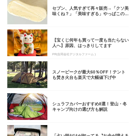
セブン、人気すぎて再々販売→「クソ美
味くね？」「美味すぎる」やっぱこのク
オリティ...
【宝くじ何年も買って一度も当たらない
人へ】原因、はっきりしてます
PR(合同会社デジタルファーム )
スノーピークが最大60％OFF！テント
も焚き火台も楽天で大幅値下げ中
シュラフカバーおすすめ8選！登山・冬
キャンプ向けの選び方も解説
「占い師だけが知ってる〝お金が増える