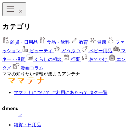
カテゴリ
雑貨・日用品
食品・飲料
教育
健康
ファ
ッション
ビューティ
どうぶつ
ベビー用品
マ
ネー・投資
くらしの相談
行事
おでかけ
エン
タメ
漫画コラム
ママの知りたい情報が集まるアンテナ
ママテナについて
ご利用にあたって
タグ一覧
>
雑貨・日用品