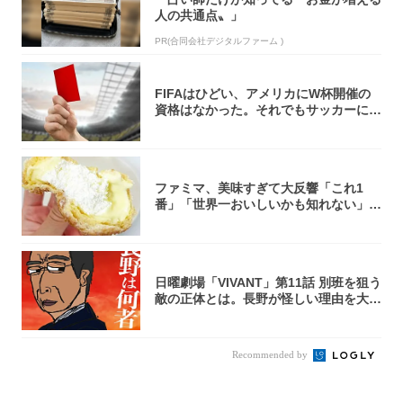
人の共通点〟」
PR(合同会社デジタルファーム )
FIFAはひどい、アメリカにW杯開催の
資格はなかった。それでもサッカーには
夢があ...
ファミマ、美味すぎて大反響「これ1
番」「世界一おいしいかも知れない」
「飲めそう」
日曜劇場「VIVANT」第11話 別班を狙う
敵の正体とは。長野が怪しい理由を大
考...
Recommended by