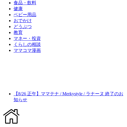
食品・飲料
健康
ベビー用品
おでかけ
どうぶつ
教育
マネー・投資
くらしの相談
ママコマ漫画
【8/26 正午】ママテナ / Merkystyle / ラナーヌ 終了のお
知らせ