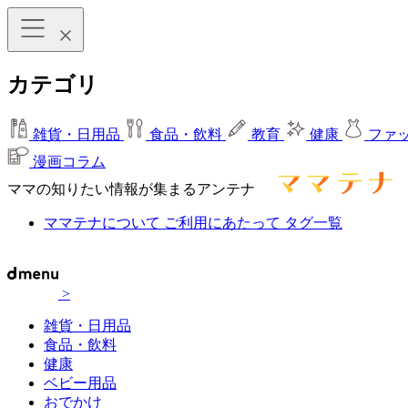
カテゴリ
雑貨・日用品
食品・飲料
教育
健康
ファ
漫画コラム
ママの知りたい情報が集まるアンテナ
ママテナについて
ご利用にあたって
タグ一覧
>
雑貨・日用品
食品・飲料
健康
ベビー用品
おでかけ