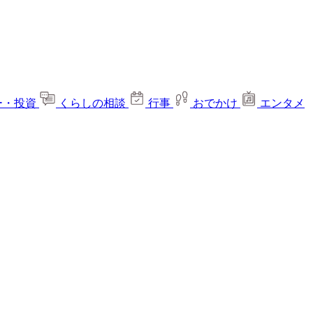
ー・投資
くらしの相談
行事
おでかけ
エンタメ