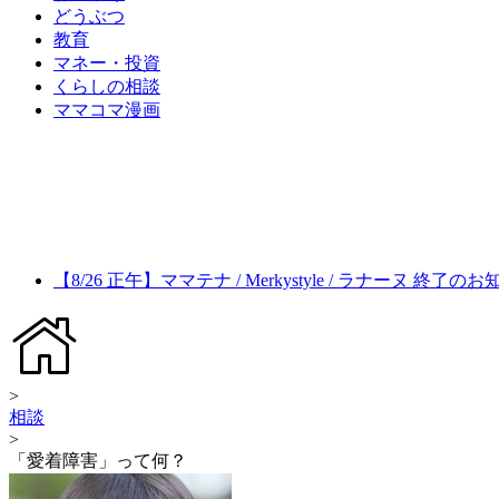
どうぶつ
教育
マネー・投資
くらしの相談
ママコマ漫画
【8/26 正午】ママテナ / Merkystyle / ラナーヌ 終了の
>
相談
>
「愛着障害」って何？