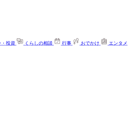
ー・投資
くらしの相談
行事
おでかけ
エンタメ