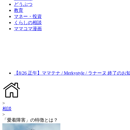
どうぶつ
教育
マネー・投資
くらしの相談
ママコマ漫画
【8/26 正午】ママテナ / Merkystyle / ラナーヌ 終了の
>
相談
>
「愛着障害」の特徴とは？