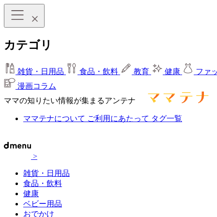
カテゴリ
雑貨・日用品
食品・飲料
教育
健康
ファ
漫画コラム
ママの知りたい情報が集まるアンテナ
ママテナについて
ご利用にあたって
タグ一覧
>
雑貨・日用品
食品・飲料
健康
ベビー用品
おでかけ