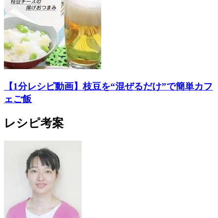
【1分レシピ動画】枝豆を“混ぜるだけ”で簡単カフ
ェご飯
レシピ考案