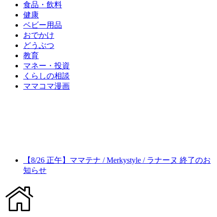
食品・飲料
健康
ベビー用品
おでかけ
どうぶつ
教育
マネー・投資
くらしの相談
ママコマ漫画
【8/26 正午】ママテナ / Merkystyle / ラナーヌ 終了のお
知らせ