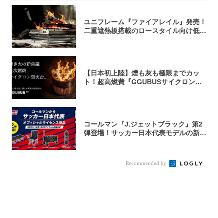
ユニフレーム『ファイアレイル』発売！
二重遮熱板搭載のロースタイル向け低型
焚き火台
【日本初上陸】煙も灰も極限までカッ
ト！超高燃費『GGUBUSサイクロン焚
火台』が...
コールマン『J.ジェットブラック』第2
弾登場！サッカー日本代表モデルの新作
5アイ...
Recommended by