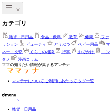
カテゴリ
雑貨・日用品
食品・飲料
教育
健康
ファ
ッション
ビューティ
どうぶつ
ベビー用品
マ
ネー・投資
くらしの相談
行事
おでかけ
エン
タメ
漫画コラム
ママの知りたい情報が集まるアンテナ
ママテナについて
ご利用にあたって
タグ一覧
>
雑貨・日用品