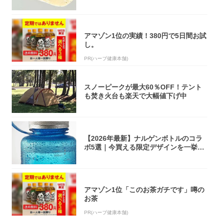
オリティ...
アマゾン1位の実績！380円で5日間お試
し。
PR(ハーブ健康本舗)
スノーピークが最大60％OFF！テント
も焚き火台も楽天で大幅値下げ中
【2026年最新】ナルゲンボトルのコラ
ボ5選｜今買える限定デザインを一挙紹
介！
アマゾン1位「このお茶ガチです」噂の
お茶
PR(ハーブ健康本舗)