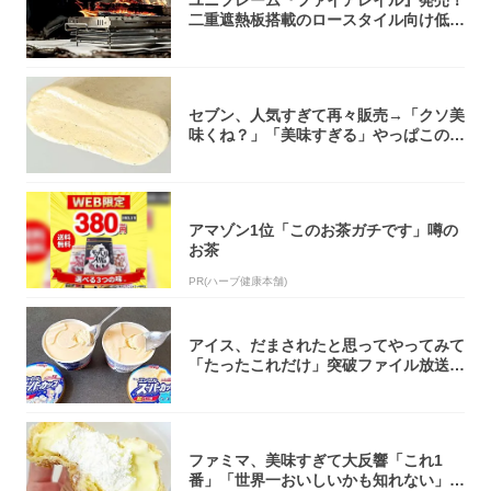
二重遮熱板搭載のロースタイル向け低型
焚き火台
セブン、人気すぎて再々販売→「クソ美
味くね？」「美味すぎる」やっぱこのク
オリティ...
アマゾン1位「このお茶ガチです」噂の
お茶
PR(ハーブ健康本舗)
アイス、だまされたと思ってやってみて
「たったこれだけ」突破ファイル放送で
大注目！...
ファミマ、美味すぎて大反響「これ1
番」「世界一おいしいかも知れない」