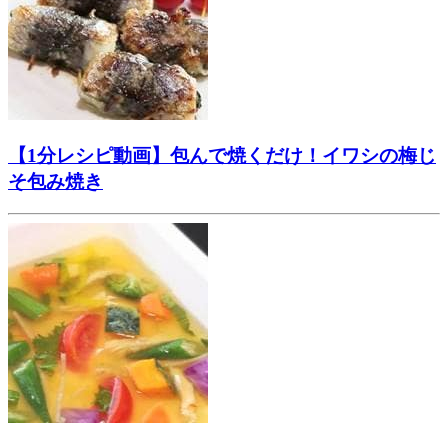
【1分レシピ動画】包んで焼くだけ！イワシの梅じ
そ包み焼き