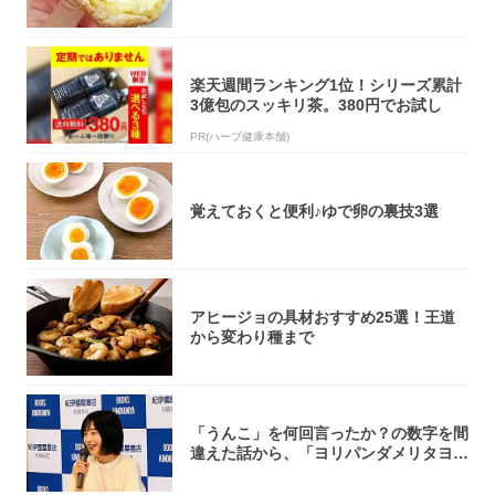
「飲めそう」
楽天週間ランキング1位！シリーズ累計
3億包のスッキリ茶。380円でお試し
PR(ハーブ健康本舗)
覚えておくと便利♪ゆで卵の裏技3選
アヒージョの具材おすすめ25選！王道
から変わり種まで
「うんこ」を何回言ったか？の数字を間
違えた話から、「ヨリパンダメリタヨコ
エビ」の...