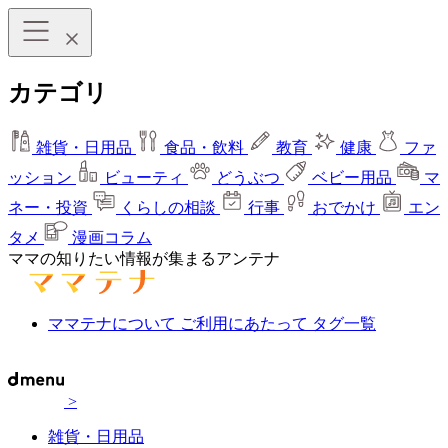
カテゴリ
雑貨・日用品
食品・飲料
教育
健康
ファ
ッション
ビューティ
どうぶつ
ベビー用品
マ
ネー・投資
くらしの相談
行事
おでかけ
エン
タメ
漫画コラム
ママの知りたい情報が集まるアンテナ
ママテナについて
ご利用にあたって
タグ一覧
>
雑貨・日用品