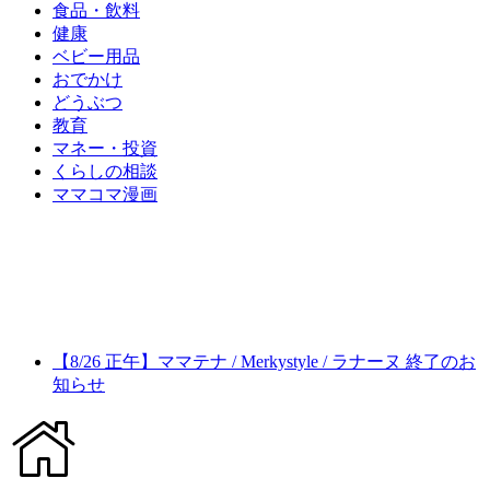
食品・飲料
健康
ベビー用品
おでかけ
どうぶつ
教育
マネー・投資
くらしの相談
ママコマ漫画
【8/26 正午】ママテナ / Merkystyle / ラナーヌ 終了のお
知らせ