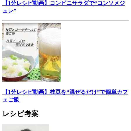
【1分レシピ動画】コンビニサラダで“コンソメジ
ュレ”
【1分レシピ動画】枝豆を“混ぜるだけ”で簡単カフ
ェご飯
レシピ考案