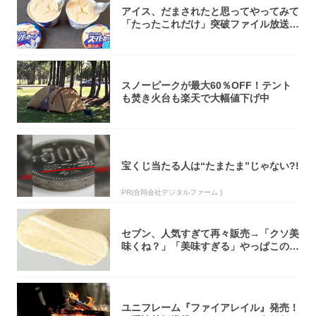
アイス、だまされたと思ってやってみて
「たったこれだけ」突破ファイル放送で
大注目！...
スノーピークが最大60％OFF！テント
も焚き火台も楽天で大幅値下げ中
宝くじ当たる人は“たまたま”じゃない?!
PR(合同会社デジタルファーム )
セブン、人気すぎて再々販売→「クソ美
味くね？」「美味すぎる」やっぱこのク
オリティ...
ユニフレーム『ファイアレイル』発売！