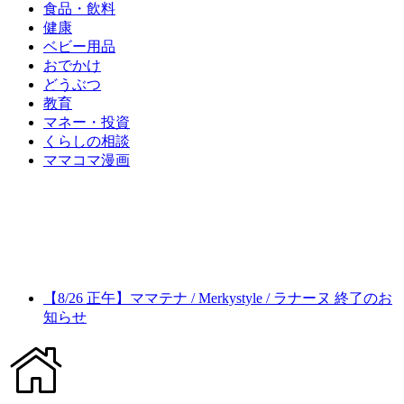
食品・飲料
健康
ベビー用品
おでかけ
どうぶつ
教育
マネー・投資
くらしの相談
ママコマ漫画
【8/26 正午】ママテナ / Merkystyle / ラナーヌ 終了のお
知らせ