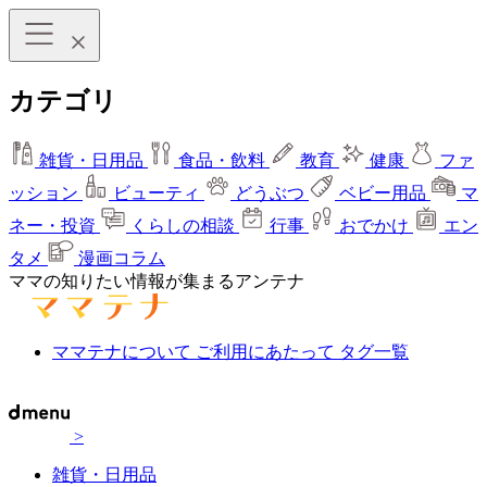
カテゴリ
雑貨・日用品
食品・飲料
教育
健康
ファ
ッション
ビューティ
どうぶつ
ベビー用品
マ
ネー・投資
くらしの相談
行事
おでかけ
エン
タメ
漫画コラム
ママの知りたい情報が集まるアンテナ
ママテナについて
ご利用にあたって
タグ一覧
>
雑貨・日用品