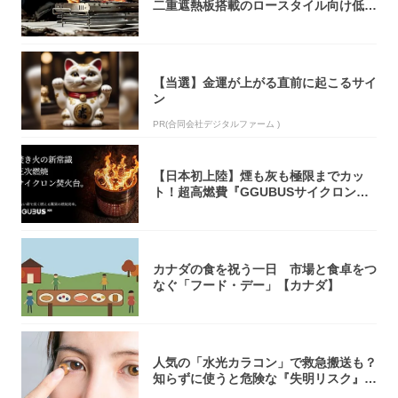
二重遮熱板搭載のロースタイル向け低型
焚き火台
【当選】金運が上がる直前に起こるサイ
ン
PR(合同会社デジタルファーム )
【日本初上陸】煙も灰も極限までカッ
ト！超高燃費『GGUBUSサイクロン焚
火台』が...
カナダの食を祝う一日 市場と食卓をつ
なぐ「フード・デー」【カナダ】
人気の「水光カラコン」で救急搬送も？
知らずに使うと危険な『失明リスク』と
医師が教...