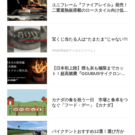
ユニフレーム『ファイアレイル』発売！
二重遮熱板搭載のロースタイル向け低型
焚き火台
宝くじ当たる人は“たまたま”じゃない?!
PR(合同会社デジタルファーム )
【日本初上陸】煙も灰も極限までカッ
ト！超高燃費『GGUBUSサイクロン焚
火台』が...
カナダの食を祝う一日 市場と食卓をつ
なぐ「フード・デー」【カナダ】
バイクテントおすすめ12選！選び方か