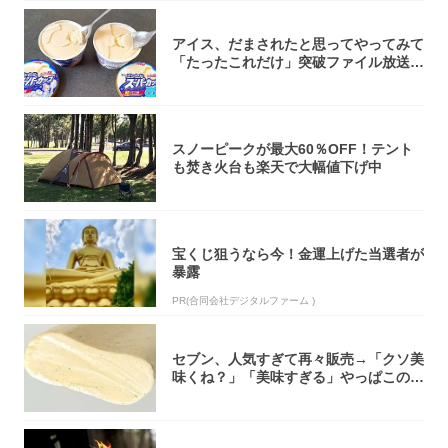
アイス、だまされたと思ってやってみて
「たったこれだけ」突破ファイル放送で
大注目！...
スノーピークが最大60％OFF！テント
も焚き火台も楽天で大幅値下げ中
宝くじ狙うなら今！金運上げた当選者が
暴露
PR(合同会社デジタルファーム )
セブン、人気すぎて再々販売→「クソ美
味くね？」「美味すぎる」やっぱこのク
オリティ...