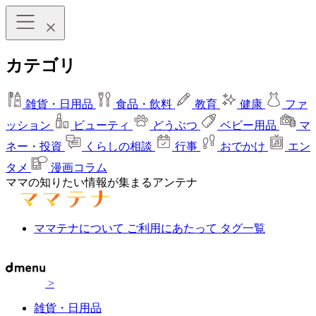
カテゴリ
雑貨・日用品
食品・飲料
教育
健康
ファ
ッション
ビューティ
どうぶつ
ベビー用品
マ
ネー・投資
くらしの相談
行事
おでかけ
エン
タメ
漫画コラム
ママの知りたい情報が集まるアンテナ
ママテナについて
ご利用にあたって
タグ一覧
>
雑貨・日用品