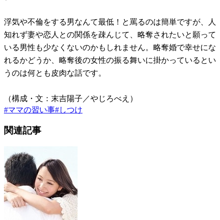
浮気や不倫をする男なんて最低！と罵るのは簡単ですが、人
知れず妻や恋人との関係を疎んじて、略奪されたいと願って
いる男性も少なくないのかもしれません。略奪婚で幸せにな
れるかどうか、略奪後の女性の振る舞いに掛かっているとい
うのは何とも皮肉な話です。
（構成・文：末吉陽子／やじろべえ）
#
ママの習い事
#
しつけ
関連記事