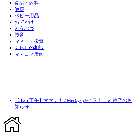
食品・飲料
健康
ベビー用品
おでかけ
どうぶつ
教育
マネー・投資
くらしの相談
ママコマ漫画
【8/26 正午】ママテナ / Merkystyle / ラナーヌ 終了のお
知らせ