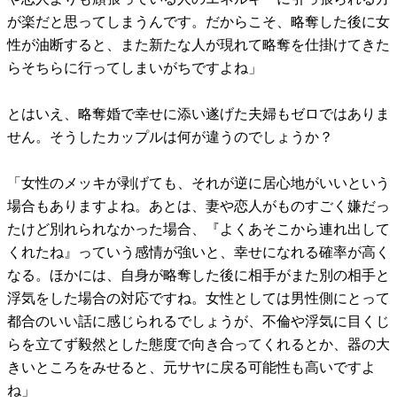
が楽だと思ってしまうんです。だからこそ、略奪した後に女
性が油断すると、また新たな人が現れて略奪を仕掛けてきた
らそちらに行ってしまいがちですよね」
とはいえ、略奪婚で幸せに添い遂げた夫婦もゼロではありま
せん。そうしたカップルは何が違うのでしょうか？
「女性のメッキが剥げても、それが逆に居心地がいいという
場合もありますよね。あとは、妻や恋人がものすごく嫌だっ
たけど別れられなかった場合、『よくあそこから連れ出して
くれたね』っていう感情が強いと、幸せになれる確率が高く
なる。ほかには、自身が略奪した後に相手がまた別の相手と
浮気をした場合の対応ですね。女性としては男性側にとって
都合のいい話に感じられるでしょうが、不倫や浮気に目くじ
らを立てず毅然とした態度で向き合ってくれるとか、器の大
きいところをみせると、元サヤに戻る可能性も高いですよ
ね」