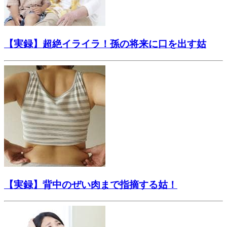
【実録】超絶イライラ！孫の将来に口を出す姑
【実録】背中のぜい肉まで指摘する姑！