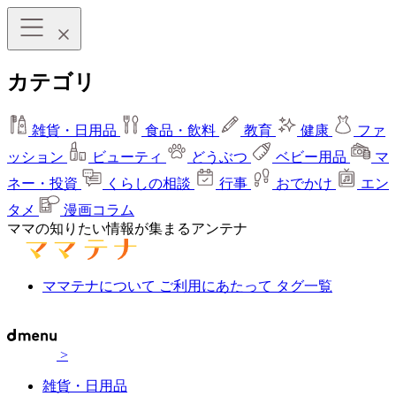
カテゴリ
雑貨・日用品
食品・飲料
教育
健康
ファ
ッション
ビューティ
どうぶつ
ベビー用品
マ
ネー・投資
くらしの相談
行事
おでかけ
エン
タメ
漫画コラム
ママの知りたい情報が集まるアンテナ
ママテナについて
ご利用にあたって
タグ一覧
>
雑貨・日用品