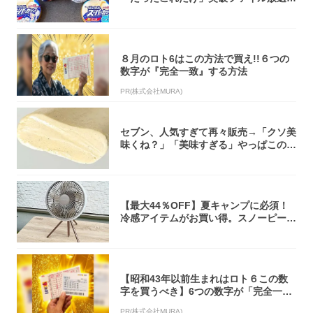
大注目！...
８月のロト6はこの方法で買え!!６つの
数字が『完全一致』する方法
PR(株式会社MURA)
セブン、人気すぎて再々販売→「クソ美
味くね？」「美味すぎる」やっぱこのク
オリティ...
【最大44％OFF】夏キャンプに必須！
冷感アイテムがお買い得。スノーピー
ク・ロゴ...
【昭和43年以前生まれはロト６この数
字を買うべき】6つの数字が「完全一
致」する方...
PR(株式会社MURA)