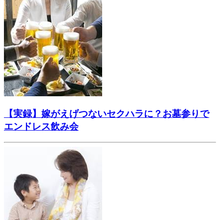
【実録】嫁がえげつないセクハラに？お墓参りで
エンドレス飲み会