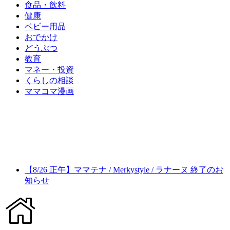
食品・飲料
健康
ベビー用品
おでかけ
どうぶつ
教育
マネー・投資
くらしの相談
ママコマ漫画
【8/26 正午】ママテナ / Merkystyle / ラナーヌ 終了のお
知らせ