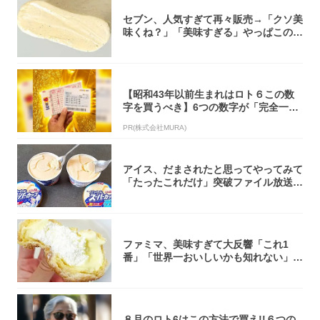
セブン、人気すぎて再々販売→「クソ美
味くね？」「美味すぎる」やっぱこのク
オリティ...
【昭和43年以前生まれはロト６この数
字を買うべき】6つの数字が「完全一
致」する方...
PR(株式会社MURA)
アイス、だまされたと思ってやってみて
「たったこれだけ」突破ファイル放送で
大注目！...
ファミマ、美味すぎて大反響「これ1
番」「世界一おいしいかも知れない」
「飲めそう」
８月のロト6はこの方法で買え!!６つの