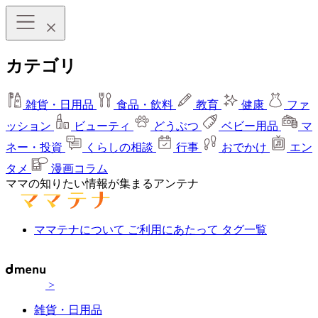
カテゴリ
雑貨・日用品
食品・飲料
教育
健康
ファ
ッション
ビューティ
どうぶつ
ベビー用品
マ
ネー・投資
くらしの相談
行事
おでかけ
エン
タメ
漫画コラム
ママの知りたい情報が集まるアンテナ
ママテナについて
ご利用にあたって
タグ一覧
>
雑貨・日用品