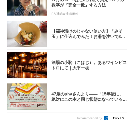
数字が『完全一致』する方法
PR(株式会社MURA)
【福神漬けのじゃない使い方】「みそ
玉」に仕込んでみた！お湯を注いで30
秒で…朝の...
酒場の小恥（こはじ）。あるワインビス
トロにて｜大平一枝
47歳のphaさんより――「15年後に、
絶対にこの本と同じ状態になっている自
信が...
Recommended by