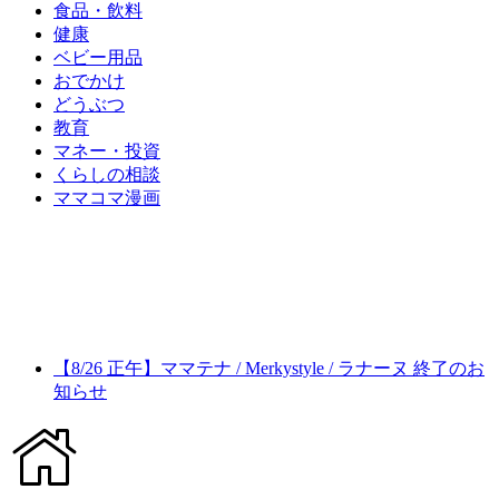
食品・飲料
健康
ベビー用品
おでかけ
どうぶつ
教育
マネー・投資
くらしの相談
ママコマ漫画
【8/26 正午】ママテナ / Merkystyle / ラナーヌ 終了のお
知らせ