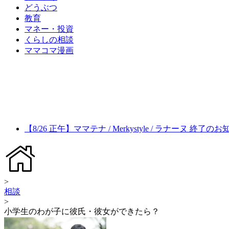
どうぶつ
教育
マネー・投資
くらしの相談
ママコマ漫画
【8/26 正午】ママテナ / Merkystyle / ラナーヌ 終了の
>
相談
>
小学生のわが子に彼氏・彼女ができたら？