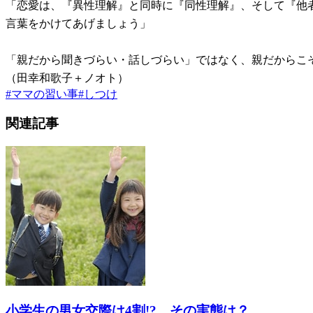
「恋愛は、『異性理解』と同時に『同性理解』、そして『他
言葉をかけてあげましょう」
「親だから聞きづらい・話しづらい」ではなく、親だからこ
（田幸和歌子＋ノオト）
#
ママの習い事
#
しつけ
関連記事
小学生の男女交際は4割!? その実態は？