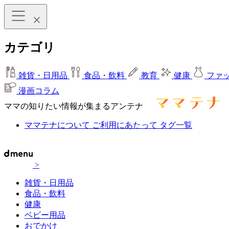
カテゴリ
雑貨・日用品
食品・飲料
教育
健康
ファ
漫画コラム
ママの知りたい情報が集まるアンテナ
ママテナについて
ご利用にあたって
タグ一覧
>
雑貨・日用品
食品・飲料
健康
ベビー用品
おでかけ