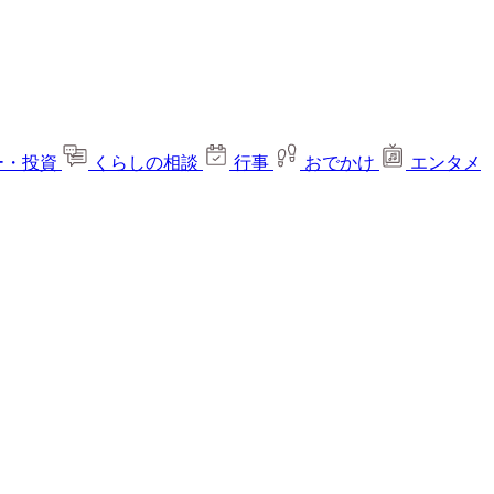
ー・投資
くらしの相談
行事
おでかけ
エンタメ