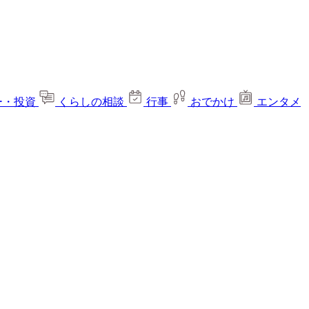
ー・投資
くらしの相談
行事
おでかけ
エンタメ