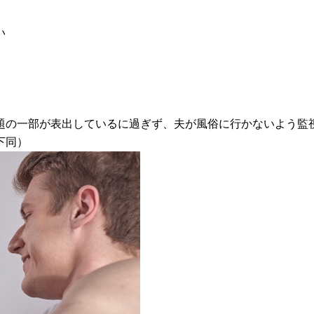
い
題の一部が表出しているに過ぎず、夫が風俗に行かないよう監
下同）