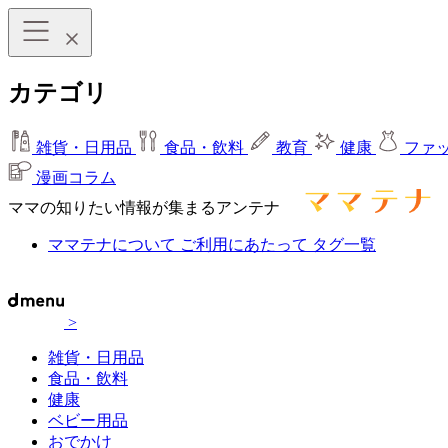
カテゴリ
雑貨・日用品
食品・飲料
教育
健康
ファ
漫画コラム
ママの知りたい情報が集まるアンテナ
ママテナについて
ご利用にあたって
タグ一覧
>
雑貨・日用品
食品・飲料
健康
ベビー用品
おでかけ