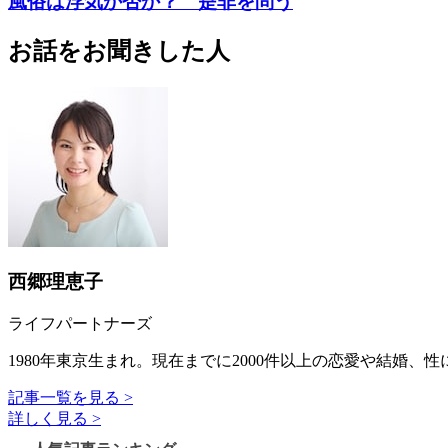
風俗は浮気か否か？ 是非を問う
お話をお聞きした人
西郷理恵子
ライフパートナーズ
1980年東京生まれ。現在までに2000件以上の恋愛や結
記事一覧を見る >
詳しく見る >