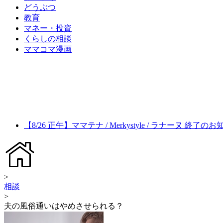
どうぶつ
教育
マネー・投資
くらしの相談
ママコマ漫画
【8/26 正午】ママテナ / Merkystyle / ラナーヌ 終了の
>
相談
>
夫の風俗通いはやめさせられる？