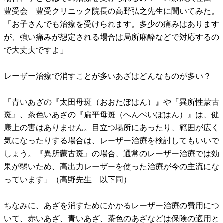
豊受会 豊受クリニック院長の高野弘之先生に聞いてみた。
「お子さんでも治療を受けられます。多少の痛みはあります
が、強い痛みが想定される場合は局所麻酔などで対応するの
で大丈夫ですよ」
レーザー治療で消すことが多いあざはどんなものが多い？
「青いあざの『太田母斑（おおたぼはん）』や『異所性蒙古
斑』、茶色いあざの『扁平母斑（へんぺいぼはん）』は、健
康上の害はありません。目立つ場所にあったり、範囲が広く
気になったりする場合は、レーザー治療を検討してもいいで
しょう。『異所蒙古斑』の場合、通常のレーザー治療では効
果が弱いため、高出力レーザーを使った治療が今の主流にな
っています」（高野先生 以下同）
ちなみに、あざを消すためにかかるレーザー治療の費用につ
いて、赤いあざ、青いあざ、茶色のあざなどは保険の適用と