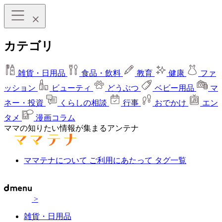
カテゴリ
雑貨・日用品
食品・飲料
教育
健康
ファ
ッション
ビューティ
どうぶつ
ベビー用品
マ
ネー・投資
くらしの相談
行事
おでかけ
エン
タメ
漫画コラム
ママの知りたい情報が集まるアンテナ
ママテナについて
ご利用にあたって
タグ一覧
>
雑貨・日用品