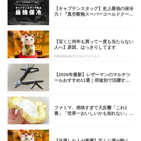
【キャプテンスタッグ】史上最強の保冷
力！『真空断熱スーパーコールドクーラ
ーボック...
【宝くじ何年も買って一度も当たらない
人へ】原因、はっきりしてます
PR(合同会社デジタルファーム )
【2026年最新】レザーマンのマルチツ
ールおすすめ11選｜用途別で活躍する
モデル...
ファミマ、美味すぎて大反響「これ1
番」「世界一おいしいかも知れない」
「飲めそう」
【当選した人が暴露】宝くじ運が動く