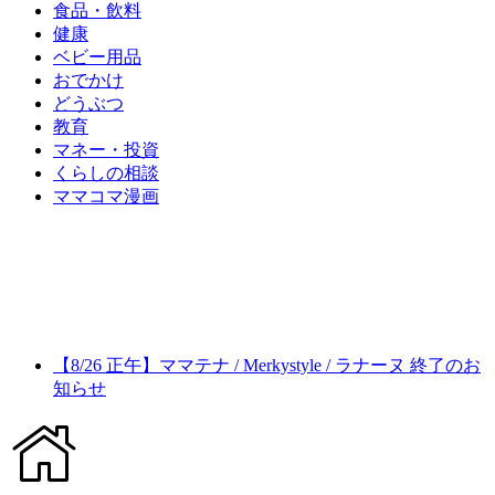
食品・飲料
健康
ベビー用品
おでかけ
どうぶつ
教育
マネー・投資
くらしの相談
ママコマ漫画
【8/26 正午】ママテナ / Merkystyle / ラナーヌ 終了のお
知らせ