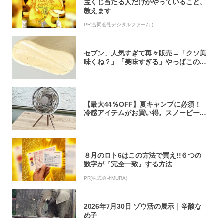
宝くじ当たる人だけがやっていること、
教えます
PR(合同会社デジタルファーム )
セブン、人気すぎて再々販売→「クソ美
味くね？」「美味すぎる」やっぱこのク
オリティ...
【最大44％OFF】夏キャンプに必須！
冷感アイテムがお買い得。スノーピー
ク・ロゴ...
８月のロト6はこの方法で買え!!６つの
数字が『完全一致』する方法
PR(株式会社MURA)
2026年7月30日 ゾウ活の展示｜辛酸な
め子