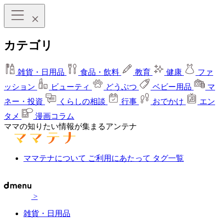
カテゴリ
雑貨・日用品
食品・飲料
教育
健康
ファ
ッション
ビューティ
どうぶつ
ベビー用品
マ
ネー・投資
くらしの相談
行事
おでかけ
エン
タメ
漫画コラム
ママの知りたい情報が集まるアンテナ
ママテナについて
ご利用にあたって
タグ一覧
>
雑貨・日用品