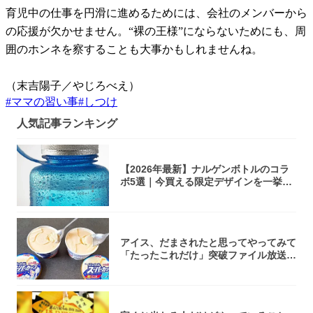
育児中の仕事を円滑に進めるためには、会社のメンバーから
の応援が欠かせません。“裸の王様”にならないためにも、周
囲のホンネを察することも大事かもしれませんね。
（末吉陽子／やじろべえ）
#
ママの習い事
#
しつけ
人気記事ランキング
【2026年最新】ナルゲンボトルのコラ
ボ5選｜今買える限定デザインを一挙紹
介！
アイス、だまされたと思ってやってみて
「たったこれだけ」突破ファイル放送で
大注目！...