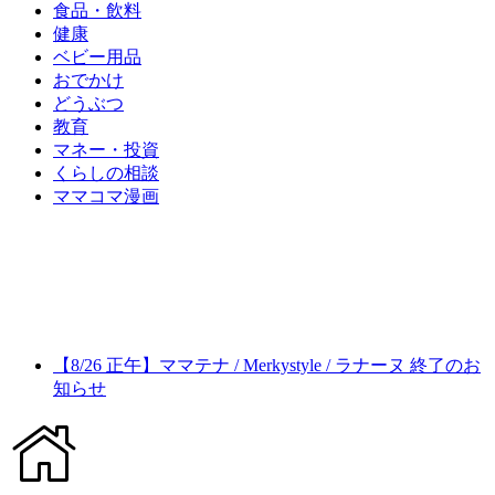
食品・飲料
健康
ベビー用品
おでかけ
どうぶつ
教育
マネー・投資
くらしの相談
ママコマ漫画
【8/26 正午】ママテナ / Merkystyle / ラナーヌ 終了のお
知らせ