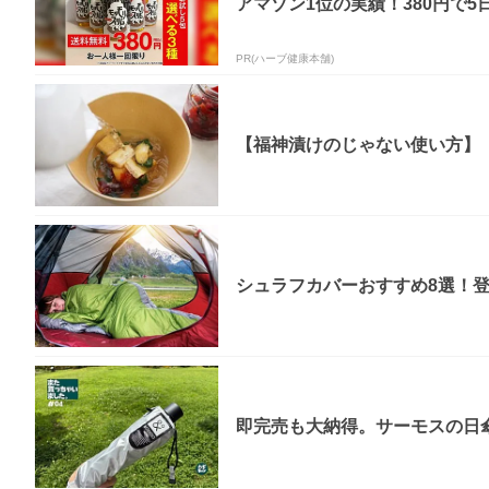
アマゾン1位の実績！380円で5
PR(ハーブ健康本舗)
【福神漬けのじゃない使い方】「
シュラフカバーおすすめ8選！
即完売も大納得。サーモスの日