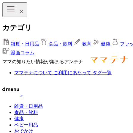
カテゴリ
雑貨・日用品
食品・飲料
教育
健康
ファ
漫画コラム
ママの知りたい情報が集まるアンテナ
ママテナについて
ご利用にあたって
タグ一覧
>
雑貨・日用品
食品・飲料
健康
ベビー用品
おでかけ