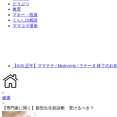
どうぶつ
教育
マネー・投資
くらしの相談
ママコマ漫画
【8/26 正午】ママテナ / Merkystyle / ラナーヌ 終了の
>
健康
>
【専門家に聞く】新型出生前診断‎、受けるべき？