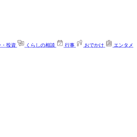
ー・投資
くらしの相談
行事
おでかけ
エンタメ