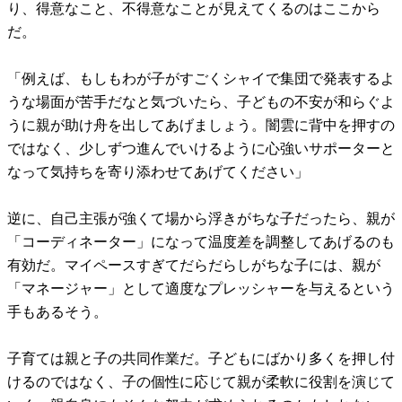
り、得意なこと、不得意なことが見えてくるのはここから
だ。
「例えば、もしもわが子がすごくシャイで集団で発表するよ
うな場面が苦手だなと気づいたら、子どもの不安が和らぐよ
うに親が助け舟を出してあげましょう。闇雲に背中を押すの
ではなく、少しずつ進んでいけるように心強いサポーターと
なって気持ちを寄り添わせてあげてください」
逆に、自己主張が強くて場から浮きがちな子だったら、親が
「コーディネーター」になって温度差を調整してあげるのも
有効だ。マイペースすぎてだらだらしがちな子には、親が
「マネージャー」として適度なプレッシャーを与えるという
手もあるそう。
子育ては親と子の共同作業だ。子どもにばかり多くを押し付
けるのではなく、子の個性に応じて親が柔軟に役割を演じて