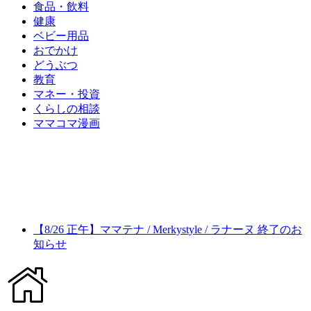
食品・飲料
健康
ベビー用品
おでかけ
どうぶつ
教育
マネー・投資
くらしの相談
ママコマ漫画
【8/26 正午】ママテナ / Merkystyle / ラナーヌ 終了のお
知らせ