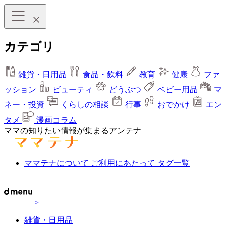
カテゴリ
雑貨・日用品
食品・飲料
教育
健康
ファ
ッション
ビューティ
どうぶつ
ベビー用品
マ
ネー・投資
くらしの相談
行事
おでかけ
エン
タメ
漫画コラム
ママの知りたい情報が集まるアンテナ
ママテナについて
ご利用にあたって
タグ一覧
>
雑貨・日用品