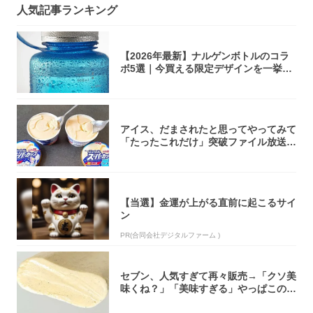
人気記事ランキング
【2026年最新】ナルゲンボトルのコラ
ボ5選｜今買える限定デザインを一挙紹
介！
アイス、だまされたと思ってやってみて
「たったこれだけ」突破ファイル放送で
大注目！...
【当選】金運が上がる直前に起こるサイ
ン
PR(合同会社デジタルファーム )
セブン、人気すぎて再々販売→「クソ美
味くね？」「美味すぎる」やっぱこのク
オリティ...