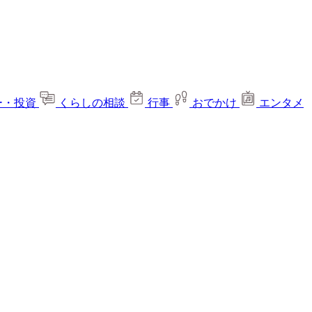
ー・投資
くらしの相談
行事
おでかけ
エンタメ