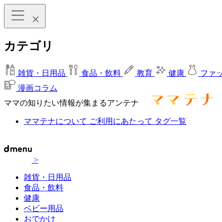
カテゴリ
雑貨・日用品
食品・飲料
教育
健康
ファ
漫画コラム
ママの知りたい情報が集まるアンテナ
ママテナについて
ご利用にあたって
タグ一覧
>
雑貨・日用品
食品・飲料
健康
ベビー用品
おでかけ