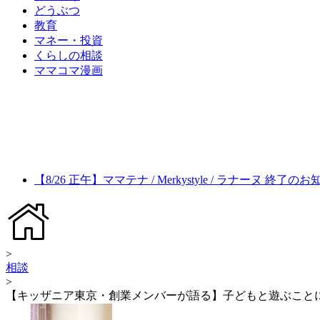
どうぶつ
教育
マネー・投資
くらしの相談
ママコマ漫画
【8/26 正午】ママテナ / Merkystyle / ラナーヌ 終了の
>
相談
>
【キッザニア東京・創業メンバーが語る】子どもと遊ぶこと