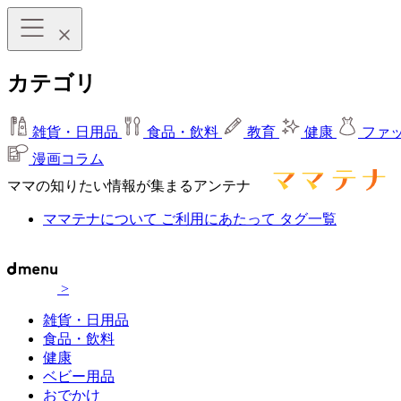
カテゴリ
雑貨・日用品
食品・飲料
教育
健康
ファ
漫画コラム
ママの知りたい情報が集まるアンテナ
ママテナについて
ご利用にあたって
タグ一覧
>
雑貨・日用品
食品・飲料
健康
ベビー用品
おでかけ