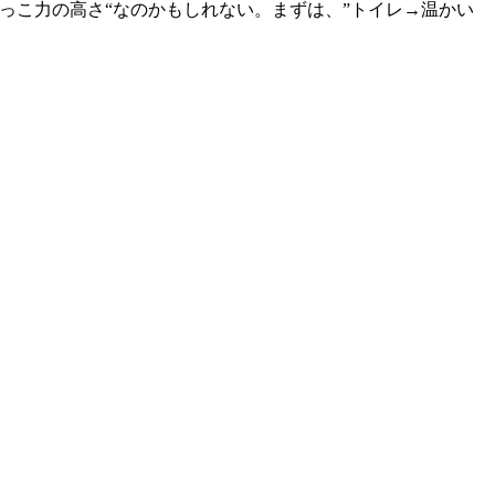
っこ力の高さ“なのかもしれない。まずは、”トイレ→温かい