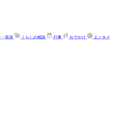
ー・投資
くらしの相談
行事
おでかけ
エンタメ