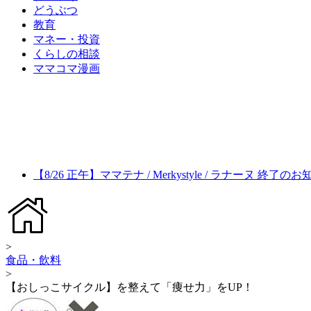
どうぶつ
教育
マネー・投資
くらしの相談
ママコマ漫画
【8/26 正午】ママテナ / Merkystyle / ラナーヌ 終了の
>
食品・飲料
>
【おしっこサイクル】を整えて「痩せ力」をUP！