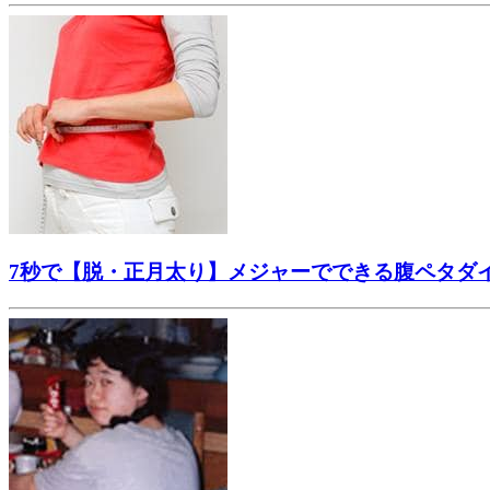
7秒で【脱・正月太り】メジャーでできる腹ペタダ