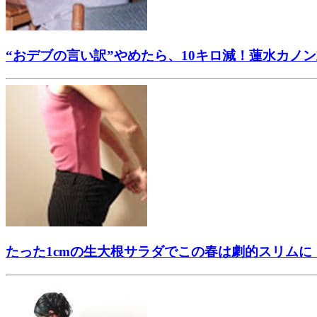
“おデブの言い訳”やめたら、10キロ減！蓮水カノ
たった1cmの生大根サラダでこの春は劇的スリムに