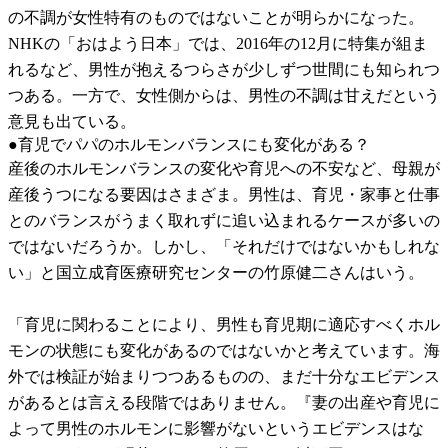
の不調が女性特有のものではないことが明らかになった。
NHKの「おはよう日本」では、2016年の12月に特集が組ま
れるなど、男性が抱えるつらさが少しずつ世間にも知られつ
つある。一方で、女性側からは、男性の不調は甘えだという
意見も出ている。
●育児でパパのホルモンバランスにも変化がある？
産後のホルモンバランスの変化や育児への不安など、母親が
産後うつになる要因はさまざま。男性は、育児・家事と仕事
とのバランスがうまく取れずに追い込まれるケースが多いの
ではないだろうか。しかし、「それだけではないかもしれな
い」と国立成育医療研究センターの竹原健二さんはいう。
「育児に関わることにより、男性も育児期に適応すべくホル
モンの状態にも変化があるのではないかと考えています。海
外では検証が始まりつつあるものの、まだ十分なエビデンス
があるとは言える段階ではありません。『妻の出産や育児に
よって男性のホルモンに影響がないというエビデンスはな