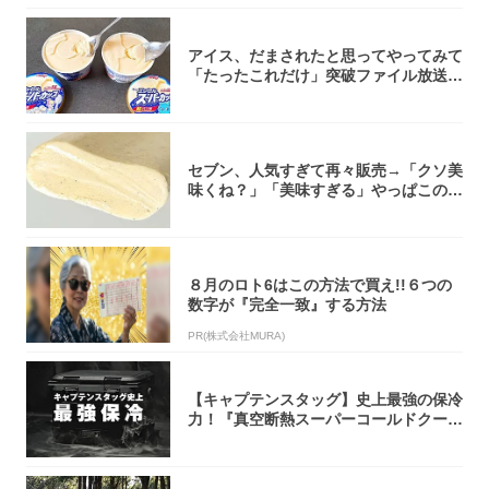
アイス、だまされたと思ってやってみて
「たったこれだけ」突破ファイル放送で
大注目！...
セブン、人気すぎて再々販売→「クソ美
味くね？」「美味すぎる」やっぱこのク
オリティ...
８月のロト6はこの方法で買え!!６つの
数字が『完全一致』する方法
PR(株式会社MURA)
【キャプテンスタッグ】史上最強の保冷
力！『真空断熱スーパーコールドクーラ
ーボック...