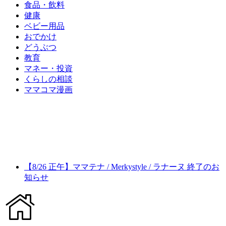
食品・飲料
健康
ベビー用品
おでかけ
どうぶつ
教育
マネー・投資
くらしの相談
ママコマ漫画
【8/26 正午】ママテナ / Merkystyle / ラナーヌ 終了のお
知らせ