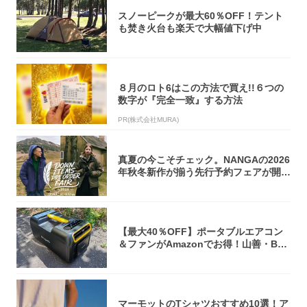
スノーピークが最大60％OFF！テント
も焚き火台も楽天で大幅値下げ中
８月のロト6はこの方法で買え!!６つの
数字が『完全一致』する方法
PR(株式会社MURA)
真夏の今こそチェック。NANGAの2026
年秋冬新作が揃う先行予約フェアが開催
中...
【最大40％OFF】ポータブルエアコン
＆ファンがAmazonでお得！山善・Bo
u...
マーモットのTシャツおすすめ10選！ア