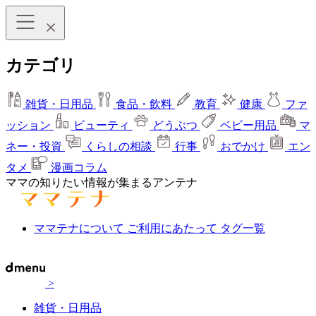
カテゴリ
雑貨・日用品
食品・飲料
教育
健康
ファ
ッション
ビューティ
どうぶつ
ベビー用品
マ
ネー・投資
くらしの相談
行事
おでかけ
エン
タメ
漫画コラム
ママの知りたい情報が集まるアンテナ
ママテナについて
ご利用にあたって
タグ一覧
>
雑貨・日用品