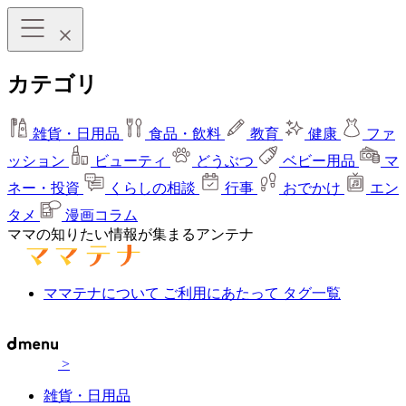
カテゴリ
雑貨・日用品
食品・飲料
教育
健康
ファ
ッション
ビューティ
どうぶつ
ベビー用品
マ
ネー・投資
くらしの相談
行事
おでかけ
エン
タメ
漫画コラム
ママの知りたい情報が集まるアンテナ
ママテナについて
ご利用にあたって
タグ一覧
>
雑貨・日用品