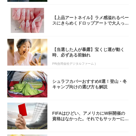
【上品アートネイル】ラメ感溢れるベー
スにきらめくドロップアートで大人っぽ
く！
【当選した人が暴露】宝くじ運が動く
時、必ずある前触れ
PR(合同会社デジタルファーム )
シュラフカバーおすすめ8選！登山・冬
キャンプ向けの選び方も解説
FIFAはひどい、アメリカにW杯開催の
資格はなかった。それでもサッカーには
夢があ...