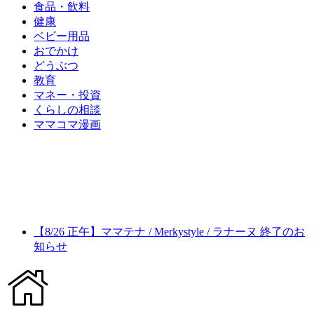
食品・飲料
健康
ベビー用品
おでかけ
どうぶつ
教育
マネー・投資
くらしの相談
ママコマ漫画
【8/26 正午】ママテナ / Merkystyle / ラナーヌ 終了のお
知らせ