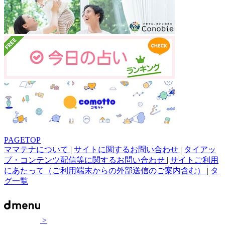
PAGETOP
ママテナについて
|
サイトに関するお問い合わせ
|
タイアッ
プ・コンテンツ配信等に関するお問い合わせ
|
サイトご利用
にあたって（ご利用端末からの外部送信のご案内含む）
|
タ
グ一覧
>