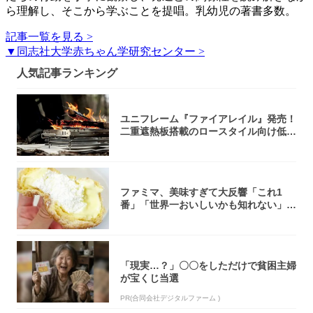
ら理解し、そこから学ぶことを提唱。乳幼児の著書多数。
記事一覧を見る >
▼同志社大学赤ちゃん学研究センター >
人気記事ランキング
ユニフレーム『ファイアレイル』発売！
二重遮熱板搭載のロースタイル向け低型
焚き火台
ファミマ、美味すぎて大反響「これ1
番」「世界一おいしいかも知れない」
「飲めそう」
「現実…？」〇〇をしただけで貧困主婦
が宝くじ当選
PR(合同会社デジタルファーム )