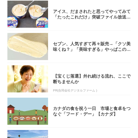
アイス、だまされたと思ってやってみて
「たったこれだけ」突破ファイル放送で
大注目！...
セブン、人気すぎて再々販売→「クソ美
味くね？」「美味すぎる」やっぱこのク
オリティ...
【宝くじ落選】外れ続ける流れ、ここで
断ちませんか
PR(合同会社デジタルファーム )
カナダの食を祝う一日 市場と食卓をつ
なぐ「フード・デー」【カナダ】