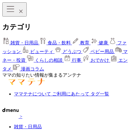
カテゴリ
雑貨・日用品
食品・飲料
教育
健康
ファ
ッション
ビューティ
どうぶつ
ベビー用品
マ
ネー・投資
くらしの相談
行事
おでかけ
エン
タメ
漫画コラム
ママの知りたい情報が集まるアンテナ
ママテナについて
ご利用にあたって
タグ一覧
>
雑貨・日用品