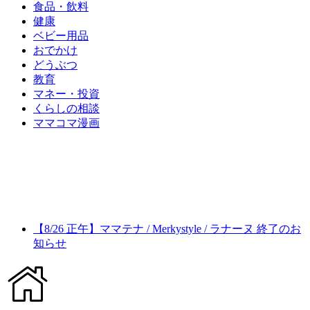
食品・飲料
健康
ベビー用品
おでかけ
どうぶつ
教育
マネー・投資
くらしの相談
ママコマ漫画
【8/26 正午】ママテナ / Merkystyle / ラナーヌ 終了のお
知らせ