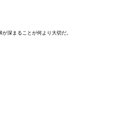
。
解が深まることが何より大切だ。