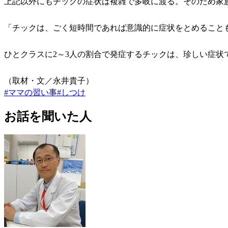
上記以外にもチックの症状は複雑で多岐に渡る。そのため家
「チックは、ごく短時間であれば意識的に症状をとめること
ひとクラスに2～3人の割合で発症するチックは、珍しい症
（取材・文／永井貴子）
#
ママの習い事
#
しつけ
お話を聞いた人