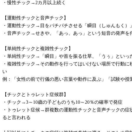
・慢性チック→2カ月以上続く
【運動性チックと音声チック】
・運動性チック→目をパチパチさせる「瞬目（しゅんもく）
・音声チック→せきや、「あっ、あっ」という短音の発声を
【単純性チックと複雑性チック】
・単純性チック→「瞬目」や首を振る仕草、「うぅ」といっ
・複雑性チック→その動作を行ってはいけない場所で行動に
い
例：「女性の前で行儀の悪い言葉や動作に及ぶ」「試験や授
【チックとトゥレット症候群】
・チック→3～10歳の子どものうち10～20％の確率で発症
・トゥレット症候→群複数の運動性チックと音声チックの症状
ると言われる