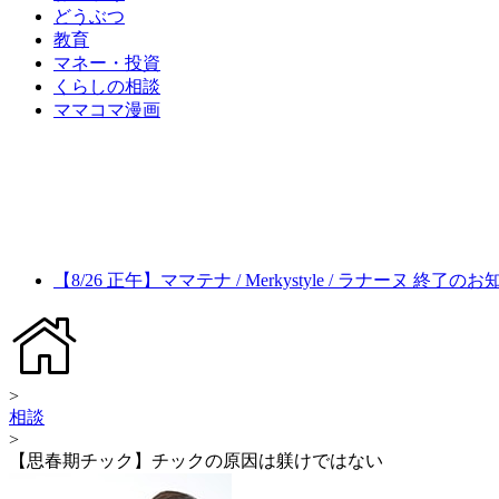
どうぶつ
教育
マネー・投資
くらしの相談
ママコマ漫画
【8/26 正午】ママテナ / Merkystyle / ラナーヌ 終了の
>
相談
>
【思春期チック】チックの原因は躾けではない