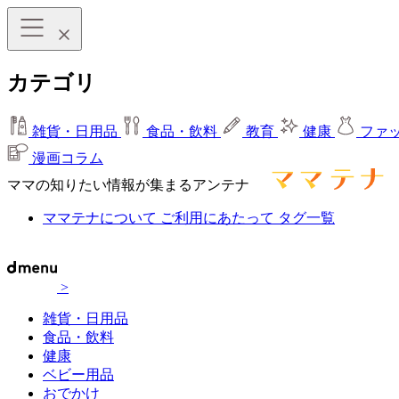
カテゴリ
雑貨・日用品
食品・飲料
教育
健康
ファ
漫画コラム
ママの知りたい情報が集まるアンテナ
ママテナについて
ご利用にあたって
タグ一覧
>
雑貨・日用品
食品・飲料
健康
ベビー用品
おでかけ