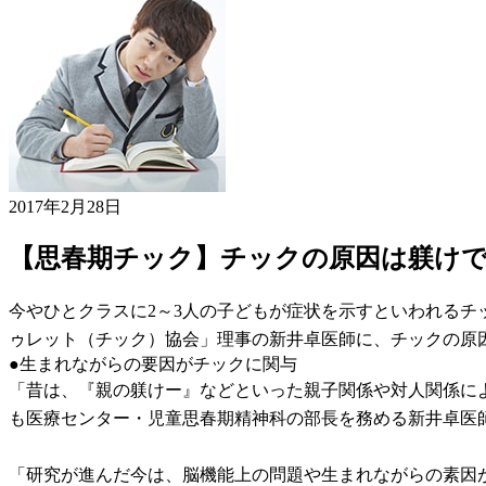
2017年2月28日
【思春期チック】チックの原因は躾け
今やひとクラスに2～3人の子どもが症状を示すといわれる
ゥレット（チック）協会」理事の新井卓医師に、チックの原
●生まれながらの要因がチックに関与
「昔は、『親の躾けー』などといった親子関係や対人関係に
も医療センター・児童思春期精神科の部長を務める新井卓医
「研究が進んだ今は、脳機能上の問題や生まれながらの素因