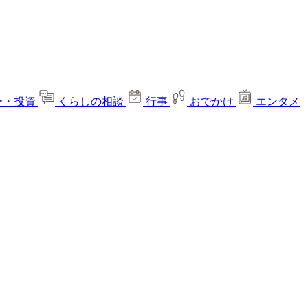
ー・投資
くらしの相談
行事
おでかけ
エンタメ