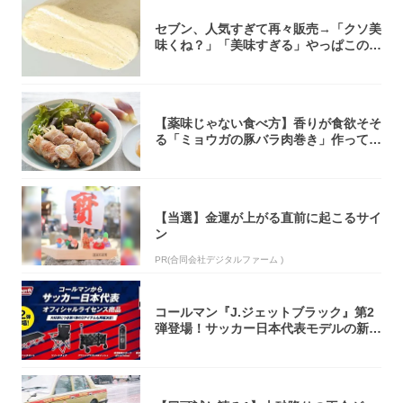
セブン、人気すぎて再々販売→「クソ美
味くね？」「美味すぎる」やっぱこのク
オリティ...
【薬味じゃない食べ方】香りが食欲そそ
る「ミョウガの豚バラ肉巻き」作ってみ
た！辛み...
【当選】金運が上がる直前に起こるサイ
ン
PR(合同会社デジタルファーム )
コールマン『J.ジェットブラック』第2
弾登場！サッカー日本代表モデルの新作
5アイ...