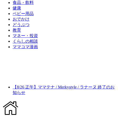
食品・飲料
健康
ベビー用品
おでかけ
どうぶつ
教育
マネー・投資
くらしの相談
ママコマ漫画
【8/26 正午】ママテナ / Merkystyle / ラナーヌ 終了のお
知らせ