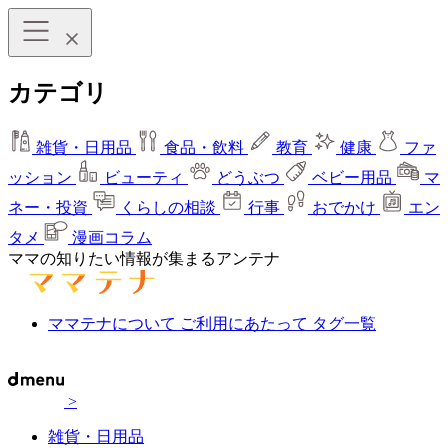
カテゴリ
雑貨・日用品
食品・飲料
教育
健康
ファ
ッション
ビューティ
どうぶつ
ベビー用品
マ
ネー・投資
くらしの相談
行事
おでかけ
エン
タメ
漫画コラム
ママの知りたい情報が集まるアンテナ
ママテナについて
ご利用にあたって
タグ一覧
>
雑貨・日用品