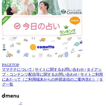
PAGETOP
ママテナについて
|
サイトに関するお問い合わせ
|
タイアッ
プ・コンテンツ配信等に関するお問い合わせ
|
サイトご利用
にあたって（ご利用端末からの外部送信のご案内含む）
|
タ
グ一覧
>