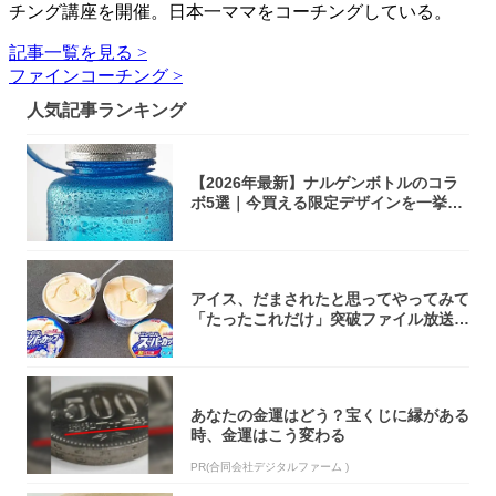
チング講座を開催。日本一ママをコーチングしている。
記事一覧を見る >
ファインコーチング >
人気記事ランキング
【2026年最新】ナルゲンボトルのコラ
ボ5選｜今買える限定デザインを一挙紹
介！
アイス、だまされたと思ってやってみて
「たったこれだけ」突破ファイル放送で
大注目！...
あなたの金運はどう？宝くじに縁がある
時、金運はこう変わる
PR(合同会社デジタルファーム )