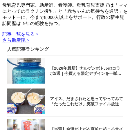
母乳育児専門家。助産師。看護師。母乳育児支援では「ママ
にとってのラクチン授乳」と「赤ちゃんの気持ちを通訳」を
モットーに、今まで8,000人以上をサポート。行政の新生児
訪問歴は19年の経験を持つ。
記事一覧を見る >
さら助産院 >
人気記事ランキング
【2026年最新】ナルゲンボトルのコラ
ボ5選｜今買える限定デザインを一挙紹
介！
アイス、だまされたと思ってやってみて
「たったこれだけ」突破ファイル放送で
大注目！...
【当選】金運が上がる直前に起こるサイ