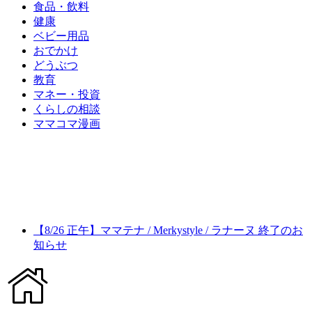
食品・飲料
健康
ベビー用品
おでかけ
どうぶつ
教育
マネー・投資
くらしの相談
ママコマ漫画
【8/26 正午】ママテナ / Merkystyle / ラナーヌ 終了のお
知らせ