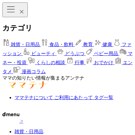
カテゴリ
雑貨・日用品
食品・飲料
教育
健康
ファ
ッション
ビューティ
どうぶつ
ベビー用品
マ
ネー・投資
くらしの相談
行事
おでかけ
エン
タメ
漫画コラム
ママの知りたい情報が集まるアンテナ
ママテナについて
ご利用にあたって
タグ一覧
>
雑貨・日用品