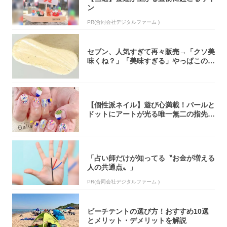
ン
PR(合同会社デジタルファーム )
セブン、人気すぎて再々販売→「クソ美
味くね？」「美味すぎる」やっぱこのク
オリティ...
【個性派ネイル】遊び心満載！パールと
ドットにアートが光る唯一無二の指先が
完成！
「占い師だけが知ってる〝お金が増える
人の共通点〟」
PR(合同会社デジタルファーム )
ビーチテントの選び方！おすすめ10選
とメリット・デメリットを解説