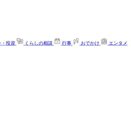
ー・投資
くらしの相談
行事
おでかけ
エンタメ