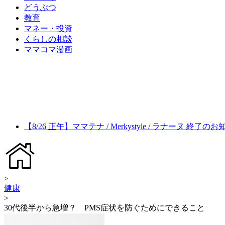
どうぶつ
教育
マネー・投資
くらしの相談
ママコマ漫画
【8/26 正午】ママテナ / Merkystyle / ラナーヌ 終了の
>
健康
>
30代後半から急増？ PMS症状を防ぐためにできること