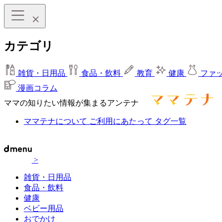
カテゴリ
雑貨・日用品
食品・飲料
教育
健康
ファ
漫画コラム
ママの知りたい情報が集まるアンテナ
ママテナについて
ご利用にあたって
タグ一覧
>
雑貨・日用品
食品・飲料
健康
ベビー用品
おでかけ