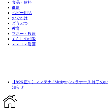
食品・飲料
健康
ベビー用品
おでかけ
どうぶつ
教育
マネー・投資
くらしの相談
ママコマ漫画
【8/26 正午】ママテナ / Merkystyle / ラナーヌ 終了のお
知らせ