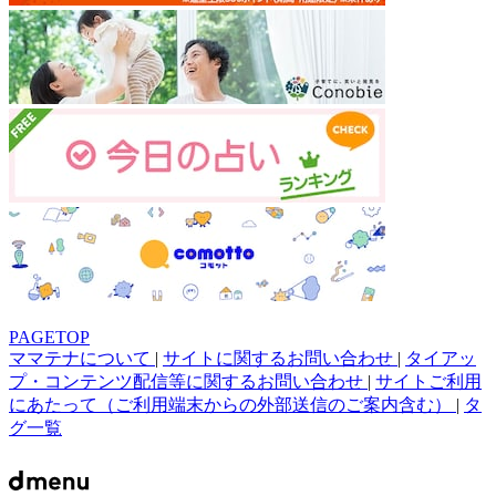
PAGETOP
ママテナについて
|
サイトに関するお問い合わせ
|
タイアッ
プ・コンテンツ配信等に関するお問い合わせ
|
サイトご利用
にあたって（ご利用端末からの外部送信のご案内含む）
|
タ
グ一覧