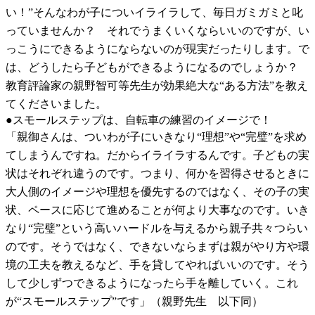
い！”そんなわが子についイライラして、毎日ガミガミと叱
っていませんか？ それでうまくいくならいいのですが、い
っこうにできるようにならないのが現実だったりします。で
は、どうしたら子どもができるようになるのでしょうか？
教育評論家の親野智可等先生が効果絶大な“ある方法”を教え
てくださいました。
●スモールステップは、自転車の練習のイメージで！
「親御さんは、ついわが子にいきなり“理想”や“完璧”を求め
てしまうんですね。だからイライラするんです。子どもの実
状はそれぞれ違うのです。つまり、何かを習得させるときに
大人側のイメージや理想を優先するのではなく、その子の実
状、ペースに応じて進めることが何より大事なのです。いき
なり“完璧”という高いハードルを与えるから親子共々つらい
のです。そうではなく、できないならまずは親がやり方や環
境の工夫を教えるなど、手を貸してやればいいのです。そう
して少しずつできるようになったら手を離していく。これ
が“スモールステップ”です」（親野先生 以下同）