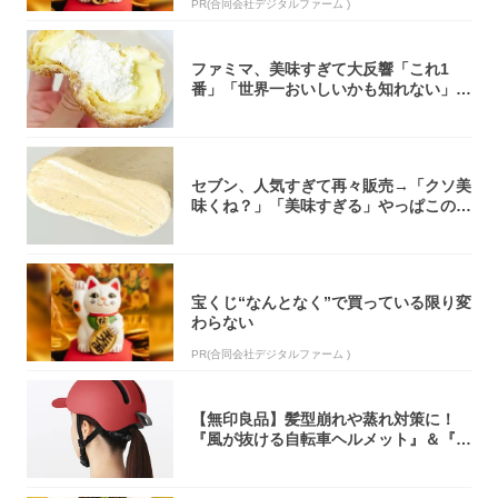
PR(合同会社デジタルファーム )
ファミマ、美味すぎて大反響「これ1
番」「世界一おいしいかも知れない」
「飲めそう」
セブン、人気すぎて再々販売→「クソ美
味くね？」「美味すぎる」やっぱこのク
オリティ...
宝くじ“なんとなく”で買っている限り変
わらない
PR(合同会社デジタルファーム )
【無印良品】髪型崩れや蒸れ対策に！
『風が抜ける自転車ヘルメット』＆『2
0型自転車...