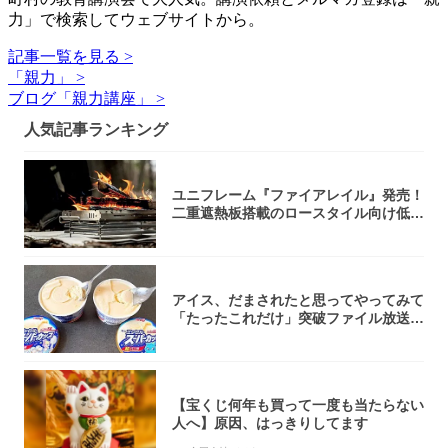
力」で検索してウェブサイトから。
記事一覧を見る >
「親力」 >
ブログ「親力講座」 >
人気記事ランキング
ユニフレーム『ファイアレイル』発売！
二重遮熱板搭載のロースタイル向け低型
焚き火台
アイス、だまされたと思ってやってみて
「たったこれだけ」突破ファイル放送で
大注目！...
【宝くじ何年も買って一度も当たらない
人へ】原因、はっきりしてます