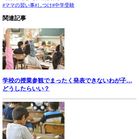
#
ママの習い事
#
しつけ
#
中学受験
関連記事
学校の授業参観でまったく発表できないわが子…
どうしたらいい？