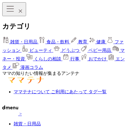
カテゴリ
雑貨・日用品
食品・飲料
教育
健康
ファ
ッション
ビューティ
どうぶつ
ベビー用品
マ
ネー・投資
くらしの相談
行事
おでかけ
エン
タメ
漫画コラム
ママの知りたい情報が集まるアンテナ
ママテナについて
ご利用にあたって
タグ一覧
>
雑貨・日用品