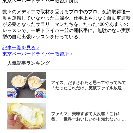
東京ペーパードライバー教習所所長
数々のメディアで取材を受けるプロ中のプロ。免許取得後一
度も運転していなかった主婦や、仕事上やむなく自動車運転
が必要となったサラリーマンたちを、たった400分あまりの
レッスンで、一般ドライバー並の運転手に。無駄のない実践
型の自宅出張レッスンを行っている。
記事一覧を見る >
東京ペーパードライバー教習所 >
人気記事ランキング
アイス、だまされたと思ってやってみて
「たったこれだけ」突破ファイル放送で
大注目！...
ファミマ、美味すぎて大反響「これ1
番」「世界一おいしいかも知れない」
「飲めそう」