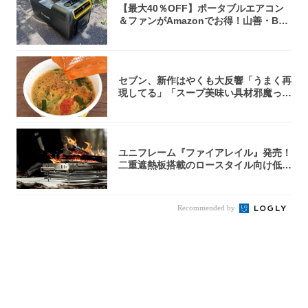
【最大40％OFF】ポータブルエアコン
＆ファンがAmazonでお得！山善・Bo
u...
セブン、新作はやくも大反響「うまく再
現してる」「スープ美味い具材邪魔って
くらい美...
ユニフレーム『ファイアレイル』発売！
二重遮熱板搭載のロースタイル向け低型
焚き火台
Recommended by