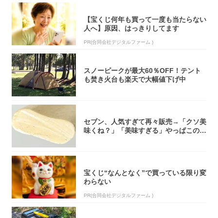
【宝くじ何年も買って一度も当たらない
人へ】原因、はっきりしてます
PR(合同会社デジタルファーム )
スノーピークが最大60％OFF！テント
も焚き火台も楽天で大幅値下げ中
セブン、人気すぎて再々販売→「クソ美
味くね？」「美味すぎる」やっぱこのク
オリティ...
宝くじ“なんとなく”で買っている限り変
わらない
PR(合同会社デジタルファーム )