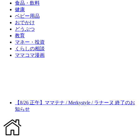
食品・飲料
健康
ベビー用品
おでかけ
どうぶつ
教育
マネー・投資
くらしの相談
ママコマ漫画
【8/26 正午】ママテナ / Merkystyle / ラナーヌ 終了のお
知らせ