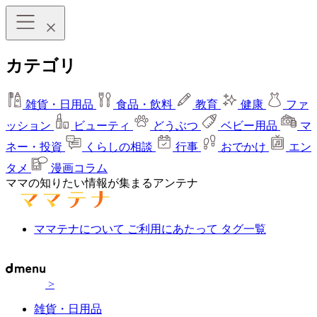
カテゴリ
雑貨・日用品
食品・飲料
教育
健康
ファ
ッション
ビューティ
どうぶつ
ベビー用品
マ
ネー・投資
くらしの相談
行事
おでかけ
エン
タメ
漫画コラム
ママの知りたい情報が集まるアンテナ
ママテナについて
ご利用にあたって
タグ一覧
>
雑貨・日用品