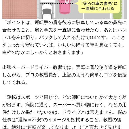
「ポイントは、運転手の肩を後ろに駐車している車の鼻先に
合わせること。肩と鼻先を一直線に合わせたら、あとはハン
ドルを左に切り、バックして入れるだけでOKです。 ここさ
えしっかり守れていれば、いちいち降りて車を見なくても、
白枠のなかにしっかりとおさまります」
出張ペーパードライバー教習では、実際に普段使う道を運転
しながら、プロの教習員が、上記のような簡単なコツを伝授
してくれる。
「運転はスポーツと同じで、どの師匠についたかで大きく差
が出ます。病院に通う、スーパーへ買い物に行く、などの用
件だけしか果たせないのは、ドライブとは言えません。僕の
仕事は“運転＝不安”のイメージを払拭すること。教習の後
は、絶対に“運転が楽しくなりました！”と言わせて見せま