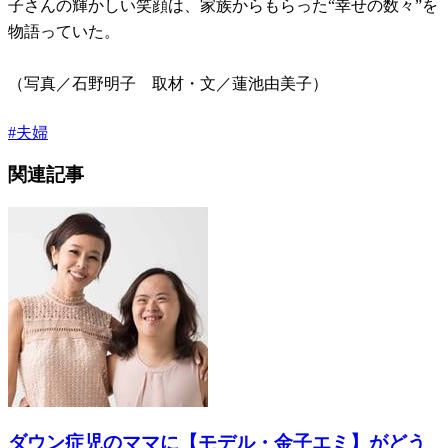
子さんの輝かしい笑顔は、家族からもらった“幸せの数々”を
物語っていた。
（写真／石野明子 取材・文／蓮池由美子）
#
夫婦
関連記事
ダウン症児のママに【モデル・金子エミ】がどう