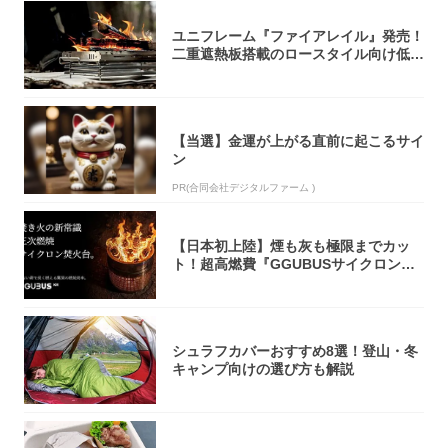
ユニフレーム『ファイアレイル』発売！
二重遮熱板搭載のロースタイル向け低型
焚き火台
【当選】金運が上がる直前に起こるサイ
ン
PR(合同会社デジタルファーム )
【日本初上陸】煙も灰も極限までカッ
ト！超高燃費『GGUBUSサイクロン焚
火台』が...
シュラフカバーおすすめ8選！登山・冬
キャンプ向けの選び方も解説