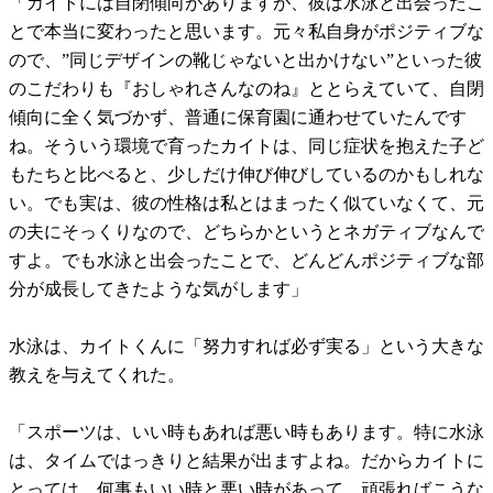
「カイトには自閉傾向がありますが、彼は水泳と出会ったこ
とで本当に変わったと思います。元々私自身がポジティブな
ので、”同じデザインの靴じゃないと出かけない”といった彼
のこだわりも『おしゃれさんなのね』ととらえていて、自閉
傾向に全く気づかず、普通に保育園に通わせていたんです
ね。そういう環境で育ったカイトは、同じ症状を抱えた子ど
もたちと比べると、少しだけ伸び伸びしているのかもしれな
い。でも実は、彼の性格は私とはまったく似ていなくて、元
の夫にそっくりなので、どちらかというとネガティブなんで
すよ。でも水泳と出会ったことで、どんどんポジティブな部
分が成長してきたような気がします」
水泳は、カイトくんに「努力すれば必ず実る」という大きな
教えを与えてくれた。
「スポーツは、いい時もあれば悪い時もあります。特に水泳
は、タイムではっきりと結果が出ますよね。だからカイトに
とっては、何事もいい時と悪い時があって、頑張ればこうな