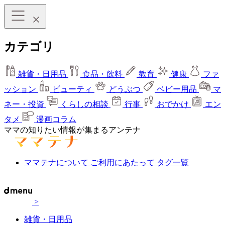
カテゴリ
雑貨・日用品
食品・飲料
教育
健康
ファ
ッション
ビューティ
どうぶつ
ベビー用品
マ
ネー・投資
くらしの相談
行事
おでかけ
エン
タメ
漫画コラム
ママの知りたい情報が集まるアンテナ
ママテナについて
ご利用にあたって
タグ一覧
>
雑貨・日用品