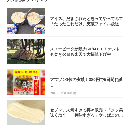
アイス、だまされたと思ってやってみて
「たったこれだけ」突破ファイル放送で
大注目！...
スノーピークが最大60％OFF！テント
も焚き火台も楽天で大幅値下げ中
アマゾン1位の実績！380円で5日間お試
し。
PR(ハーブ健康本舗)
セブン、人気すぎて再々販売→「クソ美
味くね？」「美味すぎる」やっぱこのク
オリティ...