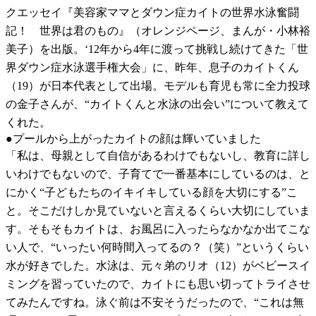
クエッセイ『美容家ママとダウン症カイトの世界水泳奮闘
記！ 世界は君のもの』（オレンジページ、まんが・小林裕
美子）を出版。‘12年から4年に渡って挑戦し続けてきた「世
界ダウン症水泳選手権大会」に、昨年、息子のカイトくん
（19）が日本代表として出場。モデルも育児も常に全力投球
の金子さんが、“カイトくんと水泳の出会い”について教えて
くれた。
●プールから上がったカイトの顔は輝いていました
「私は、母親として自信があるわけでもないし、教育に詳し
いわけでもないので、子育てで一番基本にしているのは、と
にかく“子どもたちのイキイキしている顔を大切にする”こ
と。そこだけしか見ていないと言えるくらい大切にしていま
す。そもそもカイトは、お風呂に入ったらなかなか出てこな
い人で、“いったい何時間入ってるの？（笑）”というくらい
水が好きでした。水泳は、元々弟のリオ（12）がベビースイ
ミングを習っていたので、カイトにも思い切ってトライさせ
てみたんですね。泳ぐ前は不安そうだったので、“これは無