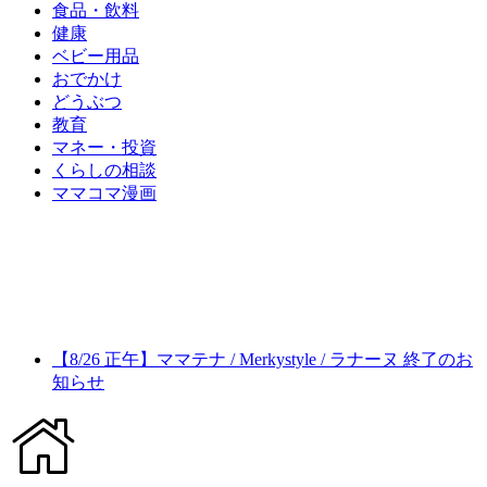
食品・飲料
健康
ベビー用品
おでかけ
どうぶつ
教育
マネー・投資
くらしの相談
ママコマ漫画
【8/26 正午】ママテナ / Merkystyle / ラナーヌ 終了のお
知らせ