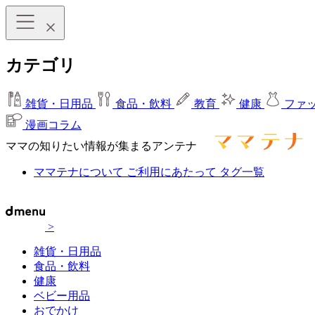
カテゴリ
雑貨・日用品
食品・飲料
教育
健康
ファ
漫画コラム
ママの知りたい情報が集まるアンテナ
ママテナについて
ご利用にあたって
タグ一覧
>
雑貨・日用品
食品・飲料
健康
ベビー用品
おでかけ