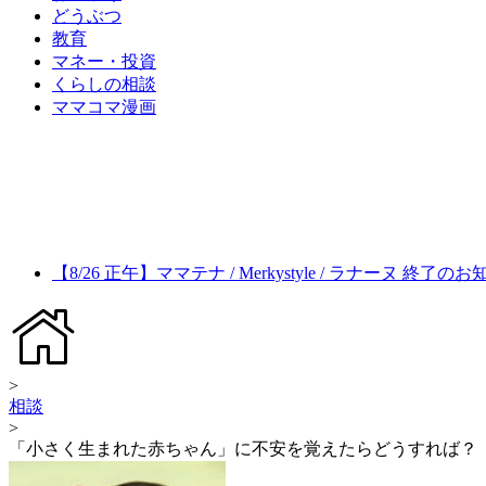
どうぶつ
教育
マネー・投資
くらしの相談
ママコマ漫画
【8/26 正午】ママテナ / Merkystyle / ラナーヌ 終了の
>
相談
>
「小さく生まれた赤ちゃん」に不安を覚えたらどうすれば？