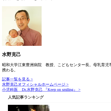
水野克己
昭和大学江東豊洲病院 教授、こどもセンター長。母乳育児専
携わる。
記事一覧を見る >
水野克己オフィシャルホームページ >
小児科医 Dr.水野克己 『Keep on smiling』 >
人気記事ランキング