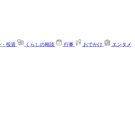
ー・投資
くらしの相談
行事
おでかけ
エンタメ