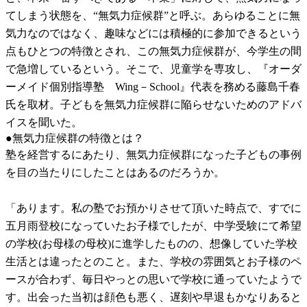
てしまう状態を、“無気力症候群”と呼ぶ。あらゆることに無
気力なのではなく、趣味などには積極的に参加できるという
点もひとつの特徴とされ、この無気力症候群が、今学生の間
で急増しているという。そこで、児童学を専攻し、『オーダ
ーメイド個別指導塾 Wing－School』代表を務める藤島千春
氏を取材。子どもを無気力症候群に陥らせないためのアドバ
イスを聞いた。
●無気力症候群の特徴とは？
塾を経営するにあたり、無気力症候群になった子どもの事例
を目の当たりにしたことはあるのだろうか。
「あります。私の塾でお預かりさせて頂いた時点で、すでに
五月雨登校になっていたお子様でしたが、中学受験にて希望
の学校(お母様の母校)に進学したものの、想像していた学校
生活とは違ったとのこと。また、学校の雰囲気とお子様のペ
ースが合わず、毎日やっとの思いで学校に通っていたようで
す。出会った当初は顔色も悪く、遅刻や早退もかなりあると