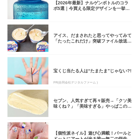
【2026年最新】ナルゲンボトルのコラ
ボ5選｜今買える限定デザインを一挙紹
介！
アイス、だまされたと思ってやってみて
「たったこれだけ」突破ファイル放送で
大注目！...
宝くじ当たる人は“たまたま”じゃない?!
PR(合同会社デジタルファーム )
セブン、人気すぎて再々販売→「クソ美
味くね？」「美味すぎる」やっぱこのク
オリティ...
【個性派ネイル】遊び心満載！パールと
ドットにアートが光る唯一無二の指先が