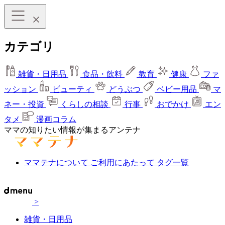
カテゴリ
雑貨・日用品
食品・飲料
教育
健康
ファ
ッション
ビューティ
どうぶつ
ベビー用品
マ
ネー・投資
くらしの相談
行事
おでかけ
エン
タメ
漫画コラム
ママの知りたい情報が集まるアンテナ
ママテナについて
ご利用にあたって
タグ一覧
>
雑貨・日用品