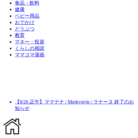
食品・飲料
健康
ベビー用品
おでかけ
どうぶつ
教育
マネー・投資
くらしの相談
ママコマ漫画
【8/26 正午】ママテナ / Merkystyle / ラナーヌ 終了のお
知らせ