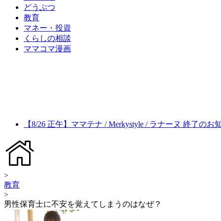
どうぶつ
教育
マネー・投資
くらしの相談
ママコマ漫画
【8/26 正午】ママテナ / Merkystyle / ラナーヌ 終了の
>
教育
>
男性保育士に不安を覚えてしまうのはなぜ？