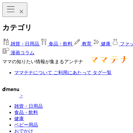
カテゴリ
雑貨・日用品
食品・飲料
教育
健康
ファ
漫画コラム
ママの知りたい情報が集まるアンテナ
ママテナについて
ご利用にあたって
タグ一覧
>
雑貨・日用品
食品・飲料
健康
ベビー用品
おでかけ