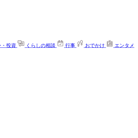
ー・投資
くらしの相談
行事
おでかけ
エンタメ