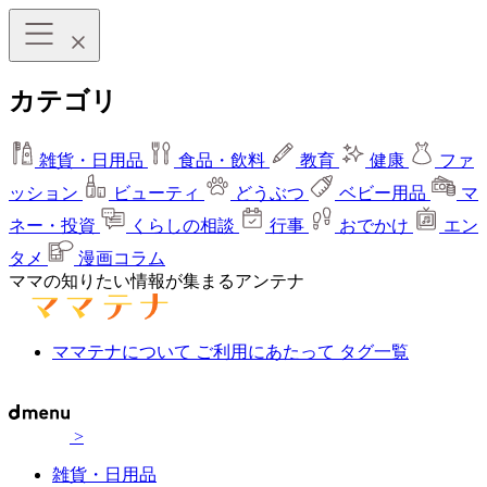
カテゴリ
雑貨・日用品
食品・飲料
教育
健康
ファ
ッション
ビューティ
どうぶつ
ベビー用品
マ
ネー・投資
くらしの相談
行事
おでかけ
エン
タメ
漫画コラム
ママの知りたい情報が集まるアンテナ
ママテナについて
ご利用にあたって
タグ一覧
>
雑貨・日用品