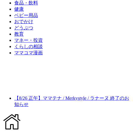
食品・飲料
健康
ベビー用品
おでかけ
どうぶつ
教育
マネー・投資
くらしの相談
ママコマ漫画
【8/26 正午】ママテナ / Merkystyle / ラナーヌ 終了のお
知らせ