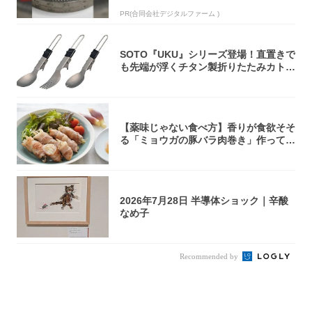
PR(合同会社デジタルファーム )
SOTO『UKU』シリーズ登場！直置きで
も先端が浮くチタン製折りたたみカトラ
リー
【薬味じゃない食べ方】香りが食欲そそ
る「ミョウガの豚バラ肉巻き」作ってみ
た！辛み...
2026年7月28日 半導体ショック｜辛酸
なめ子
Recommended by