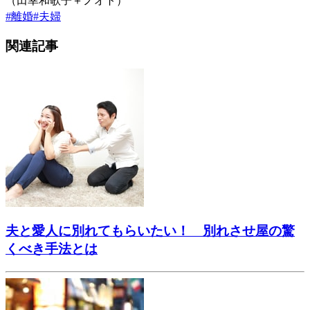
（田幸和歌子＋ノオト）
#
離婚
#
夫婦
関連記事
夫と愛人に別れてもらいたい！ 別れさせ屋の驚
くべき手法とは