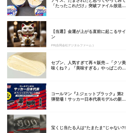
アイス、だまされたと思ってやってみて
「たったこれだけ」突破ファイル放送で
大注目！...
【当選】金運が上がる直前に起こるサイ
ン
PR(合同会社デジタルファーム )
セブン、人気すぎて再々販売→「クソ美
味くね？」「美味すぎる」やっぱこのク
オリティ...
コールマン『J.ジェットブラック』第2
弾登場！サッカー日本代表モデルの新作
5アイ...
宝くじ当たる人は“たまたま”じゃない?!