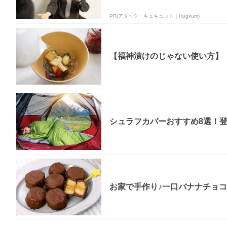
PR(アタック・キュキュット｜Hugkum)
【福神漬けのじゃない使い方】「
シュラフカバーおすすめ8選！
お家で手作り♪一口バナナチョ