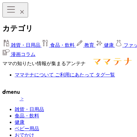
カテゴリ
雑貨・日用品
食品・飲料
教育
健康
ファ
漫画コラム
ママの知りたい情報が集まるアンテナ
ママテナについて
ご利用にあたって
タグ一覧
>
雑貨・日用品
食品・飲料
健康
ベビー用品
おでかけ