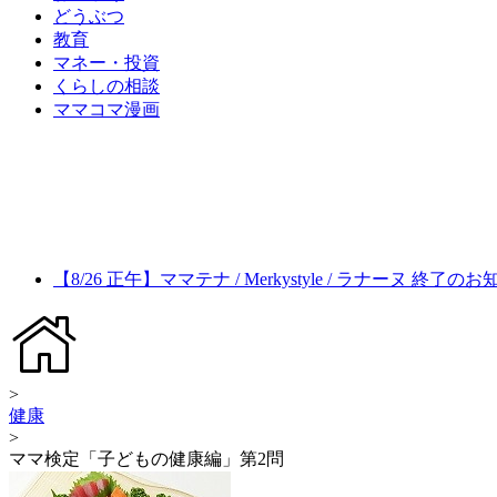
どうぶつ
教育
マネー・投資
くらしの相談
ママコマ漫画
【8/26 正午】ママテナ / Merkystyle / ラナーヌ 終了の
>
健康
>
ママ検定「子どもの健康編」第2問