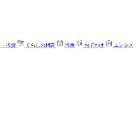
ー・投資
くらしの相談
行事
おでかけ
エンタメ