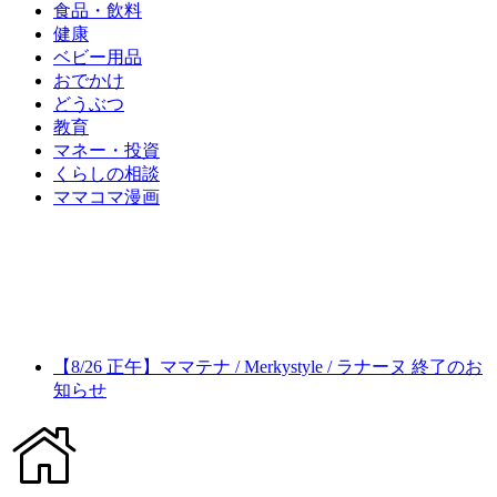
食品・飲料
健康
ベビー用品
おでかけ
どうぶつ
教育
マネー・投資
くらしの相談
ママコマ漫画
【8/26 正午】ママテナ / Merkystyle / ラナーヌ 終了のお
知らせ