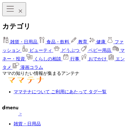
カテゴリ
雑貨・日用品
食品・飲料
教育
健康
ファ
ッション
ビューティ
どうぶつ
ベビー用品
マ
ネー・投資
くらしの相談
行事
おでかけ
エン
タメ
漫画コラム
ママの知りたい情報が集まるアンテナ
ママテナについて
ご利用にあたって
タグ一覧
>
雑貨・日用品