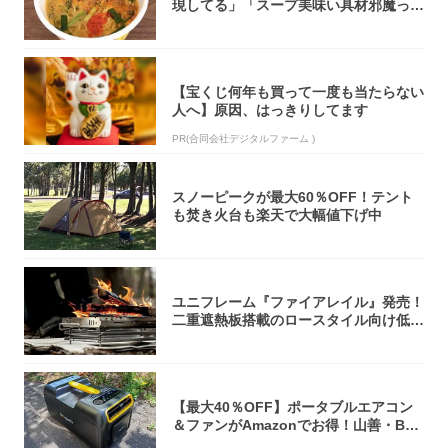
現してる」「スープ美味い具材邪魔って
くらい美...
【宝くじ何年も買って一度も当たらない
人へ】原因、はっきりしてます
PR(合同会社デジタルファーム )
スノーピークが最大60％OFF！テント
も焚き火台も楽天で大幅値下げ中
ユニフレーム『ファイアレイル』発売！
二重遮熱板搭載のロースタイル向け低型
焚き火台
【最大40％OFF】ポータブルエアコン
＆ファンがAmazonでお得！山善・Bo
u...