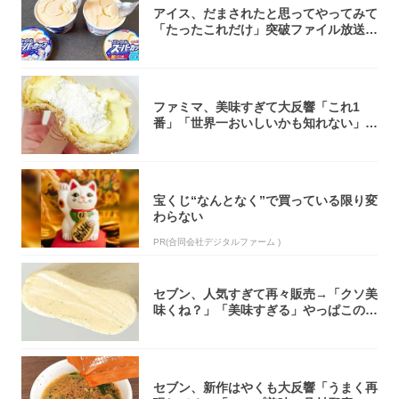
アイス、だまされたと思ってやってみて
「たったこれだけ」突破ファイル放送で
大注目！...
ファミマ、美味すぎて大反響「これ1
番」「世界一おいしいかも知れない」
「飲めそう」
宝くじ“なんとなく”で買っている限り変
わらない
PR(合同会社デジタルファーム )
セブン、人気すぎて再々販売→「クソ美
味くね？」「美味すぎる」やっぱこのク
オリティ...
セブン、新作はやくも大反響「うまく再