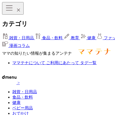
カテゴリ
雑貨・日用品
食品・飲料
教育
健康
ファ
漫画コラム
ママの知りたい情報が集まるアンテナ
ママテナについて
ご利用にあたって
タグ一覧
>
雑貨・日用品
食品・飲料
健康
ベビー用品
おでかけ