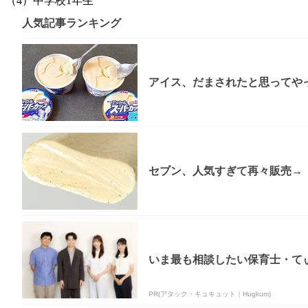
（4）中学校1年生
人気記事ランキング
アイス、だまされたと思ってやっ
セブン、人気すぎて再々販売→「
いま最も相談したい保育士・てぃ
PR(アタック・キュキュット｜Hugkum)