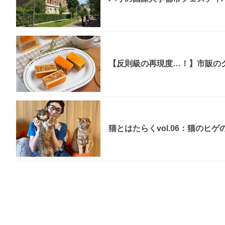
【反則級の再現度…！】市販のク
猫とはたらくvol.06：猫のヒ