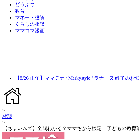
どうぶつ
教育
マネー・投資
くらしの相談
ママコマ漫画
【8/26 正午】ママテナ / Merkystyle / ラナーヌ 終了の
>
相談
>
【ちょいムズ】全問わかる？ママぢから検定「子どもの教育