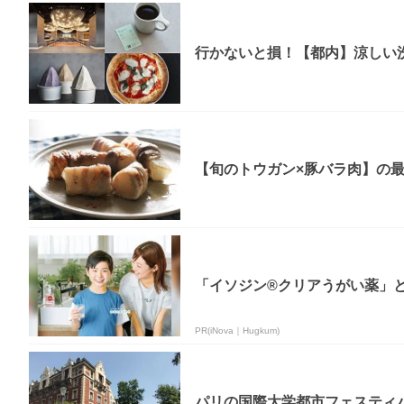
行かないと損！【都内】涼しい
【旬のトウガン×豚バラ肉】の最
「イソジン®クリアうがい薬」
PR(iNova｜Hugkum)
パリの国際大学都市フェスティ