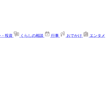
ー・投資
くらしの相談
行事
おでかけ
エンタメ