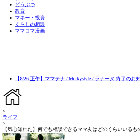
どうぶつ
教育
マネー・投資
くらしの相談
ママコマ漫画
【8/26 正午】ママテナ / Merkystyle / ラナーヌ 終了の
>
ライフ
>
【気心知れた】何でも相談できるママ友はどのくらいいるも