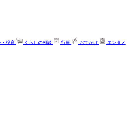
ー・投資
くらしの相談
行事
おでかけ
エンタメ