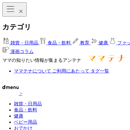
カテゴリ
雑貨・日用品
食品・飲料
教育
健康
ファ
漫画コラム
ママの知りたい情報が集まるアンテナ
ママテナについて
ご利用にあたって
タグ一覧
>
雑貨・日用品
食品・飲料
健康
ベビー用品
おでかけ