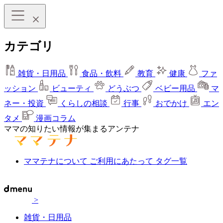
カテゴリ
雑貨・日用品
食品・飲料
教育
健康
ファ
ッション
ビューティ
どうぶつ
ベビー用品
マ
ネー・投資
くらしの相談
行事
おでかけ
エン
タメ
漫画コラム
ママの知りたい情報が集まるアンテナ
ママテナについて
ご利用にあたって
タグ一覧
>
雑貨・日用品