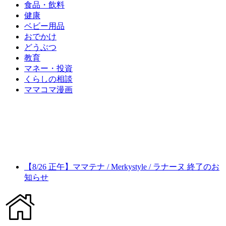
食品・飲料
健康
ベビー用品
おでかけ
どうぶつ
教育
マネー・投資
くらしの相談
ママコマ漫画
【8/26 正午】ママテナ / Merkystyle / ラナーヌ 終了のお
知らせ