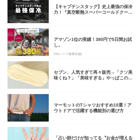
【キャプテンスタッグ】史上最強の保冷
力！『真空断熱スーパーコールドクーラ
ーボック...
アマゾン1位の実績！380円で5日間お試
し。
PR(ハーブ健康本舗)
セブン、人気すぎて再々販売→「クソ美
味くね？」「美味すぎる」やっぱこのク
オリティ...
マーモットのTシャツおすすめ10選！ア
ウトドアで活躍する機能別の選び方
「占い師だけが知ってる〝お金が増える