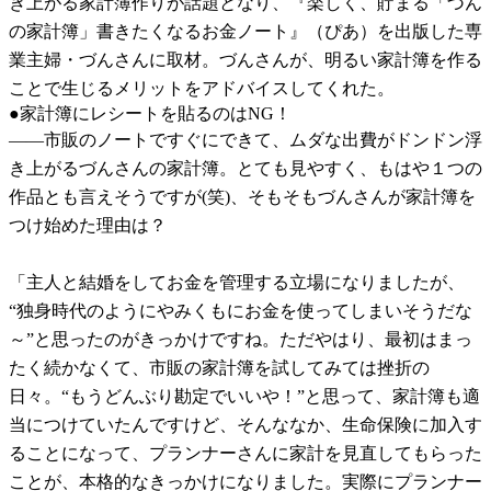
き上がる家計簿作りが話題となり、『楽しく、貯まる「づん
の家計簿」書きたくなるお金ノート』（ぴあ）を出版した専
業主婦・づんさんに取材。づんさんが、明るい家計簿を作る
ことで生じるメリットをアドバイスしてくれた。
●家計簿にレシートを貼るのはNG！
――市販のノートですぐにできて、ムダな出費がドンドン浮
き上がるづんさんの家計簿。とても見やすく、もはや１つの
作品とも言えそうですが(笑)、そもそもづんさんが家計簿を
つけ始めた理由は？
「主人と結婚をしてお金を管理する立場になりましたが、
“独身時代のようにやみくもにお金を使ってしまいそうだな
～”と思ったのがきっかけですね。ただやはり、最初はまっ
たく続かなくて、市販の家計簿を試してみては挫折の
日々。“もうどんぶり勘定でいいや！”と思って、家計簿も適
当につけていたんですけど、そんななか、生命保険に加入す
ることになって、プランナーさんに家計を見直してもらった
ことが、本格的なきっかけになりました。実際にプランナー