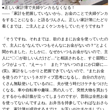
●正しい家計簿で夫婦ゲンカもなくなる！
――「家計を把握していないから、お金のことで夫婦ゲンカ
をすることになる」と語るづんさん。正しい家計簿にたどり
着くまでは、ご主人とよくケンカをしていたそうですね？
「そうですね。それまでは、欲のままにお金を使っていたの
で、主人にも“なんでいつもそんなにお金がないの？”とよく
聞かれました。たしかに、なぜかいつもお金がないので、主
人に“〇〇が欲しいんだけど…”と相談されると、すぐ眉間に
シワがよって、“えーっ！ また？”がいつのまにか口癖に…
(笑)。家計をしっかりと把握できていないので、“またお金
を使うの？”というネガティブ思考になるし、自分の方がた
くさん無駄使いしているのに、夫が使う時だけケチをつけた
くなる。車や自転車や趣味…男の人って、突然大物を買おう
とするから余計腹が立ってしまうのですが、普段は全然お金
を使ってないんですよね。お弁当を持参していればなおさら
です。家計簿が成功するまでは、お互いがケチケチしてい