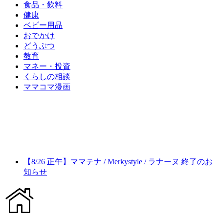
食品・飲料
健康
ベビー用品
おでかけ
どうぶつ
教育
マネー・投資
くらしの相談
ママコマ漫画
【8/26 正午】ママテナ / Merkystyle / ラナーヌ 終了のお
知らせ