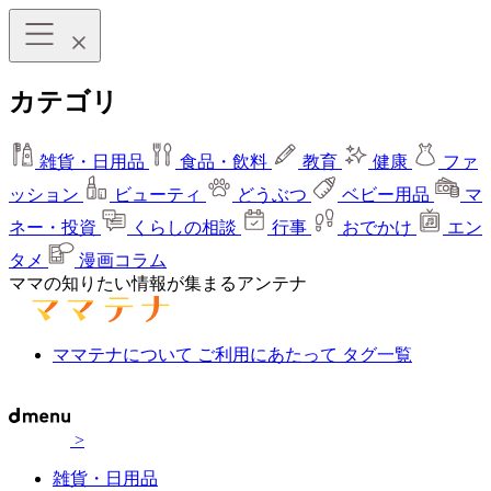
カテゴリ
雑貨・日用品
食品・飲料
教育
健康
ファ
ッション
ビューティ
どうぶつ
ベビー用品
マ
ネー・投資
くらしの相談
行事
おでかけ
エン
タメ
漫画コラム
ママの知りたい情報が集まるアンテナ
ママテナについて
ご利用にあたって
タグ一覧
>
雑貨・日用品