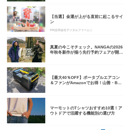
【当選】金運が上がる直前に起こるサイ
ン
PR(合同会社デジタルファーム )
真夏の今こそチェック。NANGAの2026
年秋冬新作が揃う先行予約フェアが開催
中...
【最大40％OFF】ポータブルエアコン
＆ファンがAmazonでお得！山善・Bo
u...
マーモットのTシャツおすすめ10選！ア
ウトドアで活躍する機能別の選び方