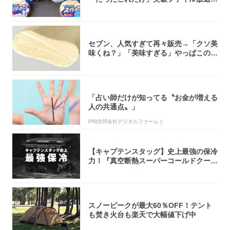
大注目！...
セブン、人気すぎて再々販売→「クソ美
味くね？」「美味すぎる」やっぱこのク
オリティ...
「占い師だけが知ってる〝お金が増える
人の共通点〟」
PR(合同会社デジタルファーム )
【キャプテンスタッグ】史上最強の保冷
力！『真空断熱スーパーコールドクーラ
ーボック...
スノーピークが最大60％OFF！テント
も焚き火台も楽天で大幅値下げ中