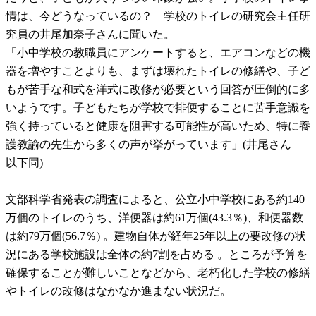
情は、今どうなっているの？ 学校のトイレの研究会主任研
究員の井尾加奈子さんに聞いた。
「小中学校の教職員にアンケートすると、エアコンなどの機
器を増やすことよりも、まずは壊れたトイレの修繕や、子ど
もが苦手な和式を洋式に改修が必要という回答が圧倒的に多
いようです。子どもたちが学校で排便することに苦手意識を
強く持っていると健康を阻害する可能性が高いため、特に養
護教諭の先生から多くの声が挙がっています」(井尾さん
以下同)
文部科学省発表の調査によると、公立小中学校にある約140
万個のトイレのうち、洋便器は約61万個(43.3％)、和便器数
は約79万個(56.7％) 。建物自体が経年25年以上の要改修の状
況にある学校施設は全体の約7割を占める 。ところが予算を
確保することが難しいことなどから、老朽化した学校の修繕
やトイレの改修はなかなか進まない状況だ。