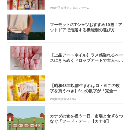
PR(合同会社デジタルファーム )
マーモットのTシャツおすすめ10選！ア
ウトドアで活躍する機能別の選び方
【上品アートネイル】ラメ感溢れるベー
スにきらめくドロップアートで大人っぽ
く！
【昭和43年以前生まれはロト６この数
字を買うべき】6つの数字が「完全一
致」する方...
PR(株式会社MURA)
カナダの食を祝う一日 市場と食卓をつ
なぐ「フード・デー」【カナダ】