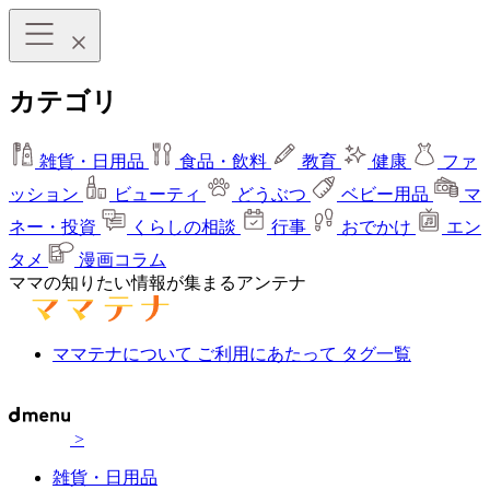
カテゴリ
雑貨・日用品
食品・飲料
教育
健康
ファ
ッション
ビューティ
どうぶつ
ベビー用品
マ
ネー・投資
くらしの相談
行事
おでかけ
エン
タメ
漫画コラム
ママの知りたい情報が集まるアンテナ
ママテナについて
ご利用にあたって
タグ一覧
>
雑貨・日用品