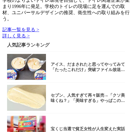
学校のよりよいトイレ環境を目指して、トイレ関連企業が集
まり1996年に発足。学校のトイレの現場に足を運んでの取
材、ユニバーサルデザインの推奨、衛生性への取り組みを行
う。
記事一覧を見る >
詳しく見る >
人気記事ランキング
アイス、だまされたと思ってやってみて
「たったこれだけ」突破ファイル放送で
大注目！...
セブン、人気すぎて再々販売→「クソ美
味くね？」「美味すぎる」やっぱこのク
オリティ...
宝くじ当選で貧乏女性が人生変えた実話