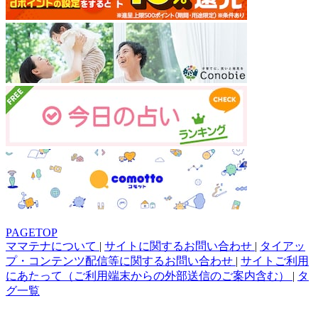
PAGETOP
ママテナについて
|
サイトに関するお問い合わせ
|
タイアッ
プ・コンテンツ配信等に関するお問い合わせ
|
サイトご利用
にあたって（ご利用端末からの外部送信のご案内含む）
|
タ
グ一覧