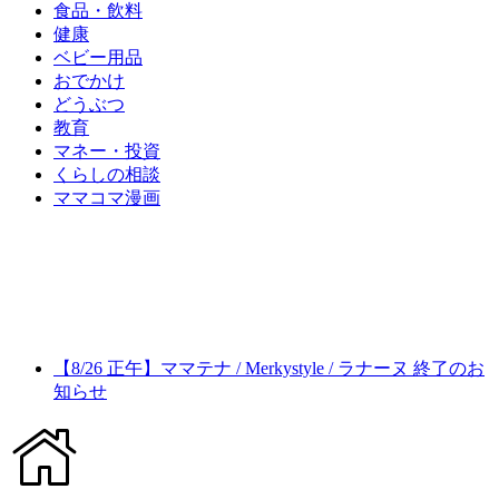
食品・飲料
健康
ベビー用品
おでかけ
どうぶつ
教育
マネー・投資
くらしの相談
ママコマ漫画
【8/26 正午】ママテナ / Merkystyle / ラナーヌ 終了のお
知らせ