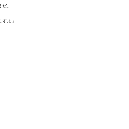
うだ。
ますよ」