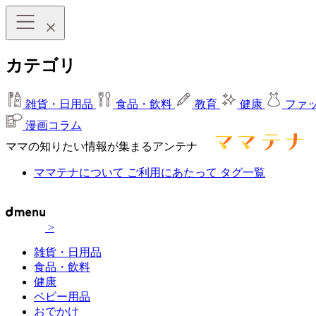
カテゴリ
雑貨・日用品
食品・飲料
教育
健康
ファ
漫画コラム
ママの知りたい情報が集まるアンテナ
ママテナについて
ご利用にあたって
タグ一覧
>
雑貨・日用品
食品・飲料
健康
ベビー用品
おでかけ