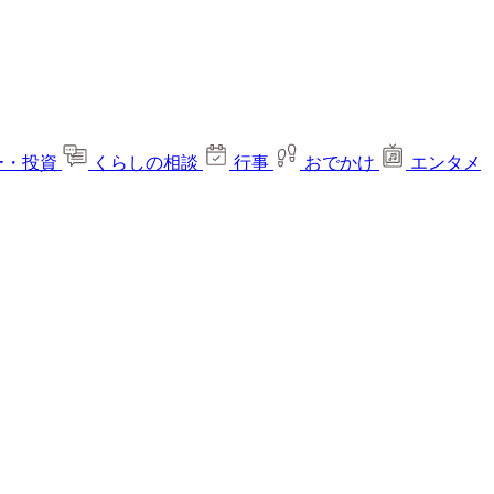
ー・投資
くらしの相談
行事
おでかけ
エンタメ