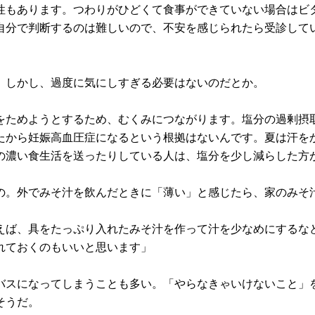
性もあります。つわりがひどくて食事ができていない場合はビ
自分で判断するのは難しいので、不安を感じられたら受診して
。しかし、過度に気にしすぎる必要はないのだとか。
をためようとするため、むくみにつながります。塩分の過剰摂
たから妊娠高血圧症になるという根拠はないんです。夏は汗を
の濃い食生活を送ったりしている人は、塩分を少し減らした方
の。外でみそ汁を飲んだときに「薄い」と感じたら、家のみそ
えば、具をたっぷり入れたみそ汁を作って汁を少なめにするな
れておくのもいいと思います」
バスになってしまうことも多い。「やらなきゃいけないこと」
そうだ。