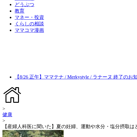
どうぶつ
教育
マネー・投資
くらしの相談
ママコマ漫画
【8/26 正午】ママテナ / Merkystyle / ラナーヌ 終了の
>
健康
>
【産婦人科医に聞いた】夏の妊婦、運動や水分・塩分摂取は