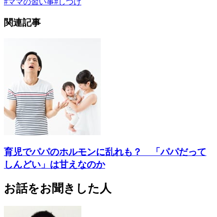
#
ママの習い事
#
しつけ
関連記事
育児でパパのホルモンに乱れも？ 「パパだって
しんどい」は甘えなのか
お話をお聞きした人