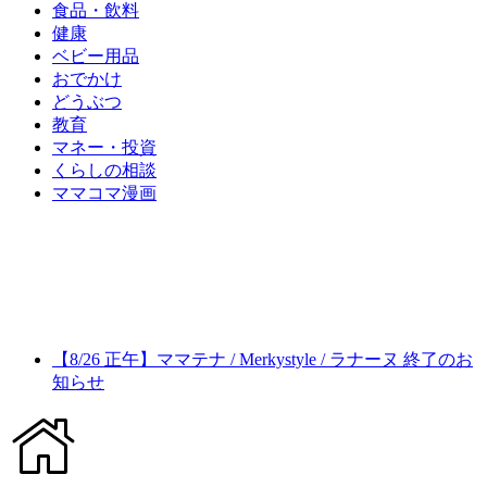
食品・飲料
健康
ベビー用品
おでかけ
どうぶつ
教育
マネー・投資
くらしの相談
ママコマ漫画
【8/26 正午】ママテナ / Merkystyle / ラナーヌ 終了のお
知らせ