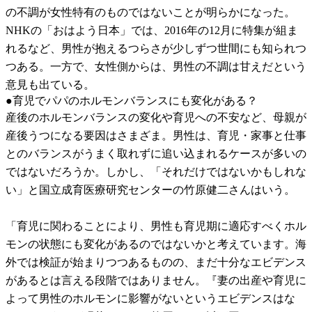
の不調が女性特有のものではないことが明らかになった。
NHKの「おはよう日本」では、2016年の12月に特集が組ま
れるなど、男性が抱えるつらさが少しずつ世間にも知られつ
つある。一方で、女性側からは、男性の不調は甘えだという
意見も出ている。
●育児でパパのホルモンバランスにも変化がある？
産後のホルモンバランスの変化や育児への不安など、母親が
産後うつになる要因はさまざま。男性は、育児・家事と仕事
とのバランスがうまく取れずに追い込まれるケースが多いの
ではないだろうか。しかし、「それだけではないかもしれな
い」と国立成育医療研究センターの竹原健二さんはいう。
「育児に関わることにより、男性も育児期に適応すべくホル
モンの状態にも変化があるのではないかと考えています。海
外では検証が始まりつつあるものの、まだ十分なエビデンス
があるとは言える段階ではありません。『妻の出産や育児に
よって男性のホルモンに影響がないというエビデンスはな