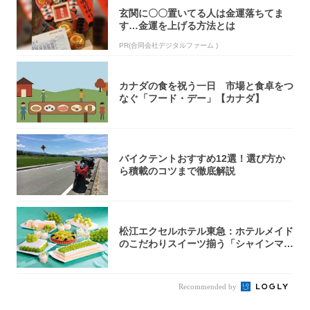
玄関に〇〇置いてる人は金運落ちてま
す…金運を上げる方法とは
PR(合同会社デジタルファーム )
カナダの食を祝う一日 市場と食卓をつ
なぐ「フード・デー」【カナダ】
バイクテントおすすめ12選！選び方か
ら積載のコツまで徹底解説
松江エクセルホテル東急：ホテルメイド
のこだわりスイーツ揃う「シャインマス
カットの...
Recommended by