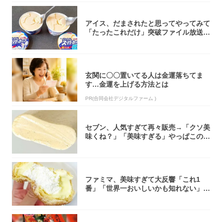
アイス、だまされたと思ってやってみて
「たったこれだけ」突破ファイル放送で
大注目！...
玄関に〇〇置いてる人は金運落ちてま
す…金運を上げる方法とは
PR(合同会社デジタルファーム )
セブン、人気すぎて再々販売→「クソ美
味くね？」「美味すぎる」やっぱこのク
オリティ...
ファミマ、美味すぎて大反響「これ1
番」「世界一おいしいかも知れない」
「飲めそう」