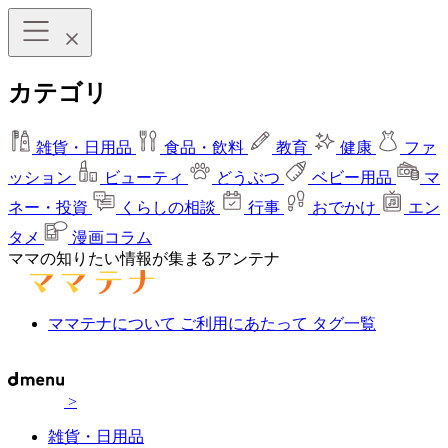
カテゴリ
雑貨・日用品
食品・飲料
教育
健康
ファ
ッション
ビューティ
どうぶつ
ベビー用品
マ
ネー・投資
くらしの相談
行事
おでかけ
エン
タメ
漫画コラム
ママの知りたい情報が集まるアンテナ
ママテナについて
ご利用にあたって
タグ一覧
>
雑貨・日用品