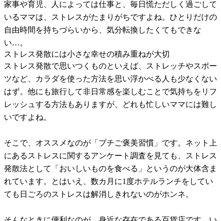
家事や育児、人によっては仕事と、毎日慌ただしく過ごして
いるママは、ストレスがたまりがちですよね。ひとりだけの
自由時間を持ちづらいから、気分転換したくてもできな
い…。
ストレス発散には小さな幸せの積み重ねが大切
ストレス発散で思いつくものといえば、ストレッチやスポー
ツなど、カラダを使った方法を思い浮かべる人も少なくない
はず。他にも旅行して非日常感を楽しむことで気持ちをリフ
レッシュする方法もありますが、どれも忙しいママには難し
いですよね。
そこで、オススメなのが「プチご褒美習慣」です。ネット上
にあるストレスに関するアンケート調査を見ても、ストレス
発散法として「おいしいものを食べる」というのが大体含ま
れています。とはいえ、数カ月に1度ホテルランチをしてい
ても日ごろのストレスは解消しきれないのがホンネ。
そんなときに便利なのが、身近な存在である百貨店です。い