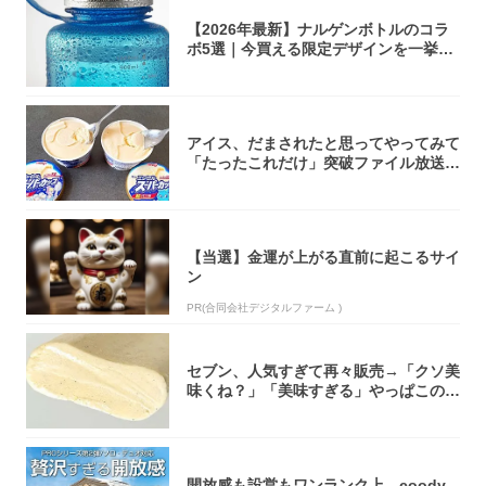
【2026年最新】ナルゲンボトルのコラ
ボ5選｜今買える限定デザインを一挙紹
介！
アイス、だまされたと思ってやってみて
「たったこれだけ」突破ファイル放送で
大注目！...
【当選】金運が上がる直前に起こるサイ
ン
PR(合同会社デジタルファーム )
セブン、人気すぎて再々販売→「クソ美
味くね？」「美味すぎる」やっぱこのク
オリティ...
開放感も設営もワンランク上。coody