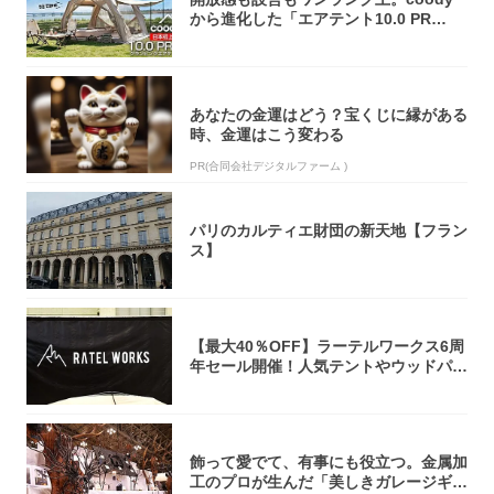
から進化した「エアテント10.0 PR
O」...
あなたの金運はどう？宝くじに縁がある
時、金運はこう変わる
PR(合同会社デジタルファーム )
パリのカルティエ財団の新天地【フラン
ス】
【最大40％OFF】ラーテルワークス6周
年セール開催！人気テントやウッドパネ
ルテ...
飾って愛でて、有事にも役立つ。金属加
工のプロが生んだ「美しきガレージギ