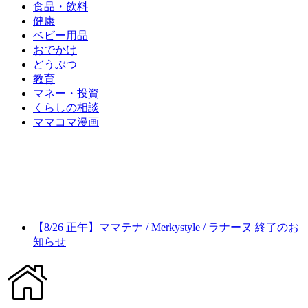
食品・飲料
健康
ベビー用品
おでかけ
どうぶつ
教育
マネー・投資
くらしの相談
ママコマ漫画
【8/26 正午】ママテナ / Merkystyle / ラナーヌ 終了のお
知らせ