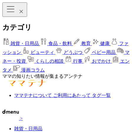
カテゴリ
雑貨・日用品
食品・飲料
教育
健康
ファ
ッション
ビューティ
どうぶつ
ベビー用品
マ
ネー・投資
くらしの相談
行事
おでかけ
エン
タメ
漫画コラム
ママの知りたい情報が集まるアンテナ
ママテナについて
ご利用にあたって
タグ一覧
>
雑貨・日用品