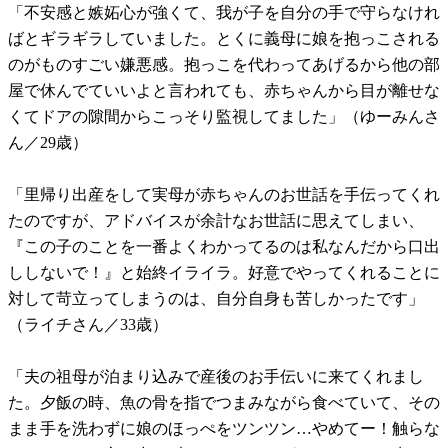
「不安感と嫉妬心が強くて、我が子を自分の手で守らなけれ
ばとギラギラしていました。とくに義母に娘を抱っこされる
のがものすごい嫌悪感。抱っこを代わってあげるから他の部
屋で休んでていいよと言われても、赤ちゃんから目が離せな
くてドアの隙間からこっそり監視してました」（ゆーみんさ
ん／29歳）
「里帰り出産をして実母が赤ちゃんのお世話を手伝ってくれ
たのですが、アドバイスが余計なお世話に思えてしまい、
『この子のことを一番よくわかってるのは私なんだから口出
ししないで！』と始終イライラ。好意でやってくれることに
対して苛立ってしまうのは、自分自身も苦しかったです」
（ライチさん／33歳）
「夫の祖母が泊まり込みで産後のお手伝いに来てくれまし
た。夕飯の時、魚の骨を指でつまみながら食べていて、その
まま手を洗わずに娘のほっぺをツンツン…やめてー！触らな