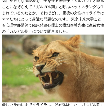
気性が荒くなる現象を、子を守る動物が「ガルガル」と唸る
ことになぞらえて「ガルガル期」と呼ぶネットスラングも生
まれているのだとか。それほどに、産後の女性のイライラは
ママたちにとって身近な問題なのです。 東京未来大学こど
も心理学部講師で臨床発達心理士の横畑泰希先生に産後女性
の「ガルガル期」について聞きました。
優しい身内にまでイライラ…。私が体験した「ガルガル期」