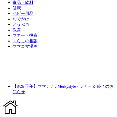
食品・飲料
健康
ベビー用品
おでかけ
どうぶつ
教育
マネー・投資
くらしの相談
ママコマ漫画
【8/26 正午】ママテナ / Merkystyle / ラナーヌ 終了のお
知らせ