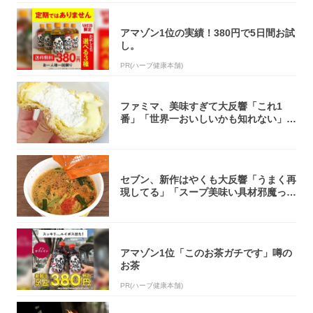
アマゾン1位の実績！380円で5日間お試
し。
PR(ハーブ健康本舗)
ファミマ、美味すぎて大反響「これ1
番」「世界一おいしいかも知れない」
「飲めそう」
セブン、新作はやくも大反響「うまく再
現してる」「スープ美味い具材邪魔って
くらい美...
アマゾン1位「このお茶ガチです」噂の
お茶
PR(ハーブ健康本舗)