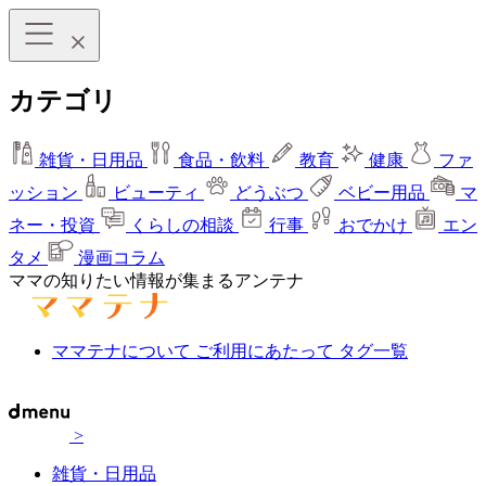
カテゴリ
雑貨・日用品
食品・飲料
教育
健康
ファ
ッション
ビューティ
どうぶつ
ベビー用品
マ
ネー・投資
くらしの相談
行事
おでかけ
エン
タメ
漫画コラム
ママの知りたい情報が集まるアンテナ
ママテナについて
ご利用にあたって
タグ一覧
>
雑貨・日用品