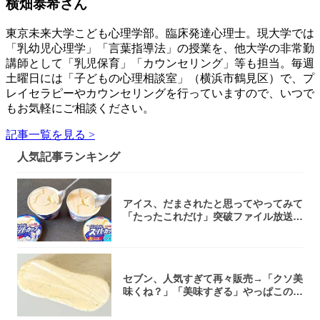
横畑泰希さん
東京未来大学こども心理学部。臨床発達心理士。現大学では
「乳幼児心理学」「言葉指導法」の授業を、他大学の非常勤
講師として「乳児保育」「カウンセリング」等も担当。毎週
土曜日には「子どもの心理相談室」（横浜市鶴見区）で、プ
レイセラピーやカウンセリングを行っていますので、いつで
もお気軽にご相談ください。
記事一覧を見る >
人気記事ランキング
アイス、だまされたと思ってやってみて
「たったこれだけ」突破ファイル放送で
大注目！...
セブン、人気すぎて再々販売→「クソ美
味くね？」「美味すぎる」やっぱこのク
オリティ...